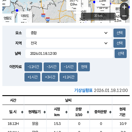
35.7
1.5
m/s
℃
-
-
-
mm
0.9
℃
mm
+
m/s
기흥구갈
-
-
m/s
mm
용인
-
수원
mm
−
35.0
℃
대부도
20 km
34.5
℃
영흥도
2.2
34.5
m/s
℃
2.3
m/s
-
mm
1.6
33.6
m/s
-
℃
mm
31.6
℃
-
오산
2.1
mm
m/s
1.5
m/s
-
mm
요소
-
mm
향남
34.2
℃
1.8
m/s
34.5
-
지역
℃
운평
mm
송탄
1.1
℃
m/s
-
s
mm
33.2
보
℃
날짜
36.8
℃
2.6
m/s
산
0.9
m/s
-
32.
mm
-
mm
0.9
℃
이전자료
-12시간
-3시간
-1시간
현재
-
m
/s
+1시간
+3시간
+12시간
기상실황표
2026.01.18.12:00
시간
날씨
시정
운량
현재
일.시
현재일기
중하운량
km
1/10
기온
도시별 기상실황표로 지점, 날씨, 기온, 강수, 바람, 기압등을 안내한 표입
18.12H
맑음
15.3
0
0
10.9