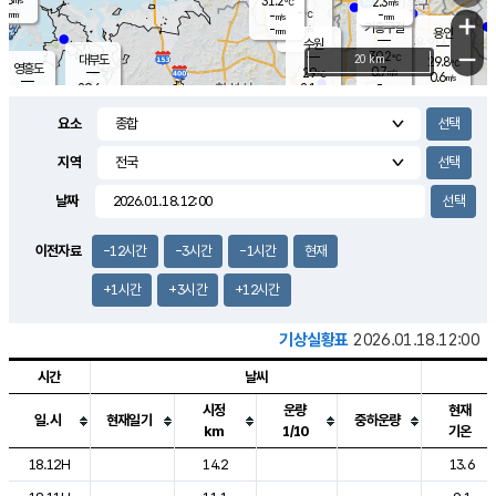
31.2
2.3
m/s
℃
-
-
-
mm
-
℃
mm
+
m/s
기흥구갈
-
-
m/s
mm
용인
-
수원
mm
−
30.2
℃
대부도
20 km
29.8
℃
영흥도
0.7
29
m/s
℃
0.6
m/s
-
mm
2.1
29.6
m/s
-
℃
mm
29.8
℃
-
오산
2.1
mm
m/s
2.2
m/s
-
mm
요소
-
mm
향남
29.3
℃
0.2
m/s
30.5
-
지역
℃
운평
mm
송탄
0.2
℃
m/s
-
s
mm
28.9
보
℃
날짜
31.0
℃
2.4
m/s
산
0.0
m/s
-
25.
mm
-
mm
-
m
℃
이전자료
-12시간
-3시간
-1시간
현재
-
m
/s
+1시간
+3시간
+12시간
기상실황표
2026.01.18.12:00
시간
날씨
시정
운량
현재
일.시
현재일기
중하운량
km
1/10
기온
도시별 기상실황표로 지점, 날씨, 기온, 강수, 바람, 기압등을 안내한 표입
18.12H
14.2
13.6