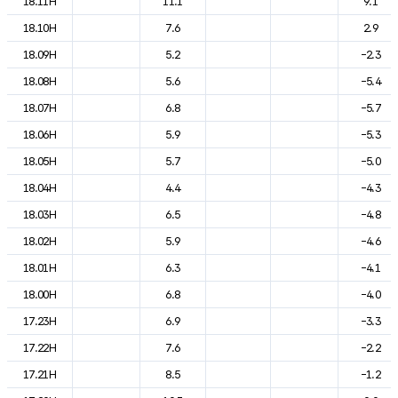
18.11H
11.1
9.1
18.10H
7.6
2.9
18.09H
5.2
-2.3
18.08H
5.6
-5.4
18.07H
6.8
-5.7
18.06H
5.9
-5.3
18.05H
5.7
-5.0
18.04H
4.4
-4.3
18.03H
6.5
-4.8
18.02H
5.9
-4.6
18.01H
6.3
-4.1
18.00H
6.8
-4.0
17.23H
6.9
-3.3
17.22H
7.6
-2.2
17.21H
8.5
-1.2