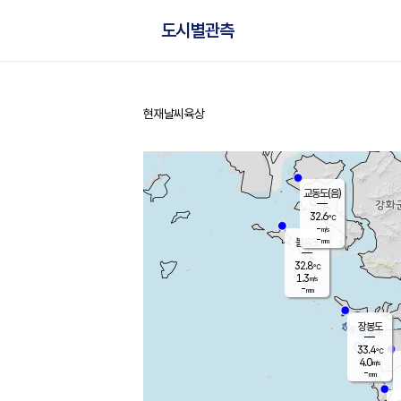
도시별관측
현재날씨
육상
홈
교동도(음)
32.6
℃
-
m/s
-
mm
볼음도
대연평
32.8
℃
1.3
m/s
34.8
℃
-
mm
1.5
m/s
-
mm
장봉도
33.4
℃
4.0
m/s
-
mm