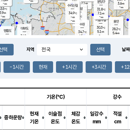
-
-
mm
무의도
mm
mm
분당구
2.1
-
3.6
m/s
m/s
mm
수리산길
-
-
mm
mm
3.5
의왕
31.8
℃
℃
3.9
34.9
m/s
7.1
m/s
℃
-
-
-
mm
-
℃
mm
m/s
기흥구갈
-
-
m/s
mm
용인
-
수원
mm
30.3
℃
대부도
28.2
℃
영흥도
5.1
34.7
m/s
℃
5.4
m/s
-
mm
4.5
34.8
m/s
-
℃
mm
35.7
℃
-
오산
4.3
mm
m/s
2.6
m/s
-
mm
-
mm
향남
27.5
℃
지역
날짜
3.8
m/s
28.3
-
℃
운평
mm
송탄
-
℃
m/s
-
s
mm
25.1
보
℃
25.6
-1시간
현재
+1시간
+3시간
+1
℃
6.9
m/s
산
3.6
m/s
2.5
23.
mm
-
mm
0.7
℃
1.0
/s
기온(℃)
강수
현재
이슬점
체감
일강수
적설
중하운량
기온
온도
온도
mm
cm