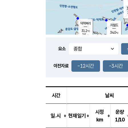
3
덕적북리
자월도
31.2
℃
34.0
℃
2.5
m/s
1.0
m/s
-
mm
-
mm
요소
풍도
29.3
덕적지도
2.5
m/
-
-12시간
-3시간
mm
이전자료
32.0
℃
대
3.3
m/s
-
mm
32.9
1.8
m
-
mm
시간
날씨
시정
운량
일.시
현재일기
km
1/10