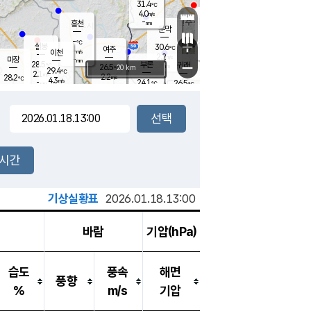
31.4
℃
강림
4.0
m/s
원주
-
흥천
mm
28.4
℃
문막
2.7
m/s
32.2
℃
-
-
℃
mm
+
4.3
설봉
m/s
30.6
℃
여주
-
m/s
이천
-
mm
2.2
m/s
-
마장
mm
신림
28.5
부론
-
귀래
−
℃
mm
26.5
20 km
℃
29.4
℃
2.1
m/s
2.2
28.2
m/s
℃
29.7
4.3
m/s
℃
-
24.1
26.5
mm
℃
-
℃
mm
2.3
m/s
-
2.0
mm
m/s
1.3
1.2
m/s
m/s
-
mm
-
백운
mm
7.5
-
mm
mm
백암
장호원
26.8
℃
1.2
m/s
23.2
℃
25.6
엄정
℃
0.5
mm
1.0
m/s
1.9
m/s
노은
8.5
mm
1.5
24.7
mm
℃
개
2시간
1.5
m/s
23.7
℃
15.5
mm
0
1.2
℃
m/s
13.5
m/s
mm
mm
기상실황표
2026.01.18.13:00
바람
기압(hPa)
습도
풍속
해면
풍향
%
m/s
기압