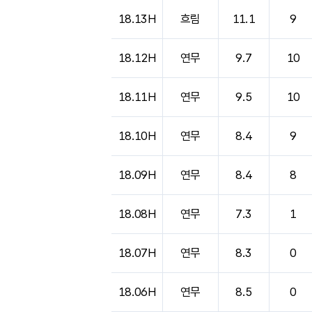
도시별 기상실황표로 지점, 날씨, 기온, 강수, 
18.13H
흐림
11.1
9
18.12H
연무
9.7
10
18.11H
연무
9.5
10
18.10H
연무
8.4
9
18.09H
연무
8.4
8
18.08H
연무
7.3
1
18.07H
연무
8.3
0
18.06H
연무
8.5
0