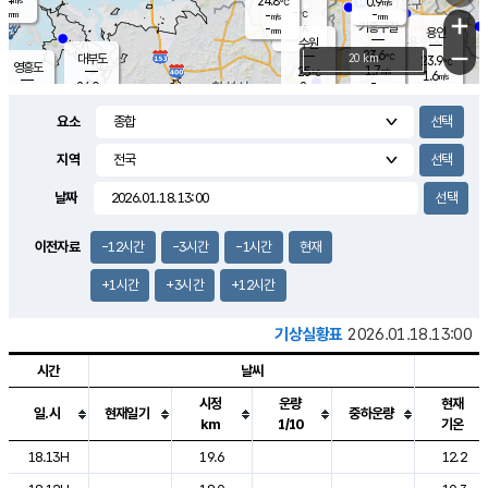
24.8
0.9
m/s
℃
-
-
-
mm
-
℃
mm
+
m/s
기흥구갈
-
-
m/s
mm
용인
-
수원
mm
−
23.6
℃
대부도
20 km
23.9
℃
영흥도
1.7
25
m/s
℃
1.6
m/s
-
mm
2
24.0
m/s
-
℃
mm
26.0
℃
-
오산
2.1
mm
m/s
6.9
m/s
-
mm
요소
-
mm
향남
24.4
℃
1.7
m/s
25.3
-
지역
℃
운평
mm
송탄
0.6
℃
m/s
-
s
mm
23.3
보
℃
날짜
24.4
℃
1.9
m/s
산
0.7
m/s
-
21.
mm
-
mm
-
m
℃
이전자료
-12시간
-3시간
-1시간
현재
-
m
/s
+1시간
+3시간
+12시간
기상실황표
2026.01.18.13:00
시간
날씨
시정
운량
현재
일.시
현재일기
중하운량
km
1/10
기온
도시별 기상실황표로 지점, 날씨, 기온, 강수, 바람, 기압등을 안내한 표입
18.13H
19.6
12.2