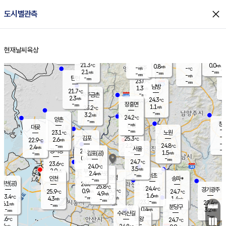
close
도시별관측
장남
판문점
22.1
℃
1.2
m/s
화현
22.1
동두천
℃
남면
-
현재날씨
육상
mm
파주
2.5
홈
m/s
포천
20.9
-
22.2
℃
mm
℃
22.9
℃
21.3
0.0
0.8
m/s
℃
m/s
-
양주
-
m/s
가
℃
-
2.1
-
mm
m/s
mm
-
mm
-
m/s
-
탄현
mm
23.0
-
2
℃
mm
남방
1.3
m/s
1
21.7
℃
-
파주금촌
mm
2.3
m/s
24.3
℃
-
장흥면
mm
1.1
m/s
23.2
℃
-
mm
3.2
m/s
24.2
℃
양촌
-
mm
창
-
m/s
은평
대곶
-
mm
23.1
노원
℃
-
김포
25.3
2.6
℃
22.9
m/s
℃
-
m/
-
2.2
24.8
m/s
mm
2.4
℃
m/s
서울
-
경서동
24.1
m
-
1.5
℃
mm
-
김포(공)
m/s
mm
0.4
-
m/s
mm
24.7
℃
23.6
-
℃
mm
24.0
℃
3.5
m/s
2.0
부천
m/s
2.4
구로
m/s
-
서초
mm
-
광명
mm
인천
송파*
-
mm
인천(공)
26.0
℃
25.8
℃
24.4
과천
경기광주
℃
25.7
0.9
25.9
24.7
m/s
℃
℃
℃
4.9
m/s
1.6
m/s
23.4
-
2.7
℃
mm
4.3
m/s
1.4
m/s
-
m/s
mm
-
23.1
22.4
mm
6.1
-
℃
℃
m/s
-
-
mm
무의도
mm
mm
분당구
0.4
-
3.2
m/s
m/s
mm
수리산길
-
-
mm
mm
4.6
의왕
24.7
℃
℃
3.4
m/s