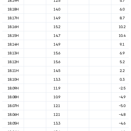
18.19H
12.5
5.7
18.18H
14.0
6.0
18.17H
14.9
8.7
18.16H
15.2
10.2
18.15H
14.7
10.4
18.14H
14.9
9.1
18.13H
15.6
6.9
18.12H
15.6
5.2
18.11H
14.5
2.2
18.10H
13.3
0.3
18.09H
11.9
-2.5
18.08H
10.9
-4.9
18.07H
12.1
-5.0
18.06H
12.1
-4.8
18.05H
13.3
-4.6