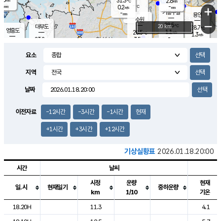
31.3
2.6
m/s
℃
-
-
-
mm
0.2
℃
mm
+
m/s
기흥구갈
-
-
m/s
mm
용인
-
수원
mm
−
28.5
℃
대부도
20 km
28.7
℃
영흥도
1.1
28.5
m/s
℃
1.3
m/s
-
mm
3.5
23.2
m/s
-
℃
mm
24.5
℃
-
오산
1.5
mm
m/s
6.6
m/s
14.0
mm
요소
9.5
mm
향남
26.6
℃
1.5
m/s
28.0
-
지역
℃
운평
mm
송탄
1.2
℃
m/s
-
s
mm
23.9
보
℃
날짜
26.7
℃
2.9
m/s
산
0.2
m/s
27.0
23.
mm
-
mm
0.2
℃
이전자료
-12시간
-3시간
-1시간
현재
1.0
/s
+1시간
+3시간
+12시간
기상실황표
2026.01.18.20:00
시간
날씨
시정
운량
현재
일.시
현재일기
중하운량
km
1/10
기온
도시별 기상실황표로 지점, 날씨, 기온, 강수, 바람, 기압등을 안내한 표입
18.20H
11.3
4.1