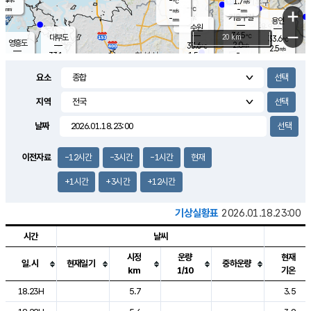
-
1.7
m/s
℃
-
-
-
mm
-
℃
mm
+
m/s
기흥구갈
-
-
m/s
mm
용인
-
수원
mm
−
34.5
℃
대부도
20 km
33.6
℃
영흥도
2.0
33.6
m/s
℃
2.5
m/s
-
mm
1.5
33.1
m/s
-
℃
mm
31.6
℃
-
오산
2.1
mm
m/s
1.8
m/s
-
mm
요소
-
mm
향남
33.6
℃
1.3
m/s
33.5
-
지역
℃
운평
mm
송탄
1.2
℃
m/s
-
s
mm
33.0
보
℃
날짜
34.0
℃
2.2
m/s
산
2.0
m/s
-
31.
mm
-
mm
0.8
℃
이전자료
-12시간
-3시간
-1시간
현재
-
m
/s
+1시간
+3시간
+12시간
기상실황표
2026.01.18.23:00
시간
날씨
시정
운량
현재
일.시
현재일기
중하운량
km
1/10
기온
도시별 기상실황표로 지점, 날씨, 기온, 강수, 바람, 기압등을 안내한 표입
18.23H
5.7
3.5