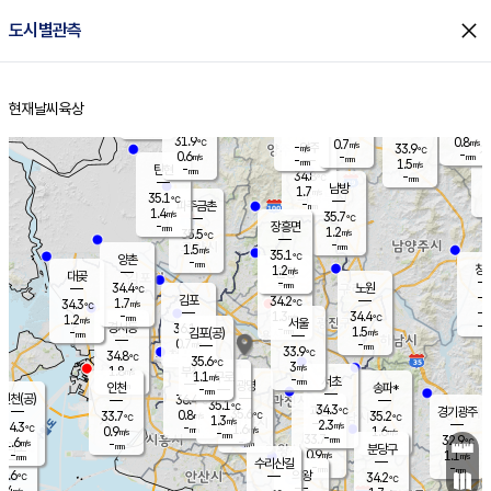
close
도시별관측
장남
판문점
33.1
℃
1.0
m/s
화현
35.3
동두천
℃
남면
-
현재날씨
육상
mm
파주
0.9
홈
m/s
포천
33.4
-
33.3
℃
mm
℃
34.9
℃
31.9
0.8
0.7
m/s
℃
m/s
-
양주
33.9
m/s
가
℃
-
0.6
-
mm
m/s
mm
-
mm
1.5
m/s
-
탄현
mm
34.8
-
3
℃
mm
남방
1.7
m/s
1
35.1
℃
-
파주금촌
mm
1.4
m/s
35.7
℃
-
장흥면
mm
1.2
m/s
35.5
℃
-
mm
1.5
m/s
35.1
℃
양촌
-
mm
창
1.2
m/s
은평
대곶
-
mm
34.4
노원
℃
-
김포
34.2
1.7
℃
34.3
m/s
℃
-
m/
-
1.3
34.4
m/s
mm
1.2
℃
m/s
서울
-
경서동
36.1
m
-
1.5
℃
mm
-
김포(공)
m/s
mm
0.7
-
m/s
mm
33.9
℃
34.8
-
℃
mm
35.6
℃
3
m/s
1.8
부천
m/s
1.1
구로
m/s
-
서초
mm
-
광명
mm
인천
송파*
-
mm
인천(공)
36.4
℃
35.1
℃
34.3
과천
경기광주
℃
35.6
0.8
33.7
35.2
m/s
℃
℃
℃
1.3
m/s
2.3
m/s
34.3
-
1.6
℃
mm
0.9
m/s
1.6
m/s
-
m/s
mm
-
33.7
32.9
mm
1.6
-
℃
℃
m/s
-
-
mm
무의도
mm
mm
분당구
0.9
-
1.1
m/s
m/s
mm
수리산길
-
-
mm
mm
3.6
의왕
34.2
℃
℃
1.4
m/s