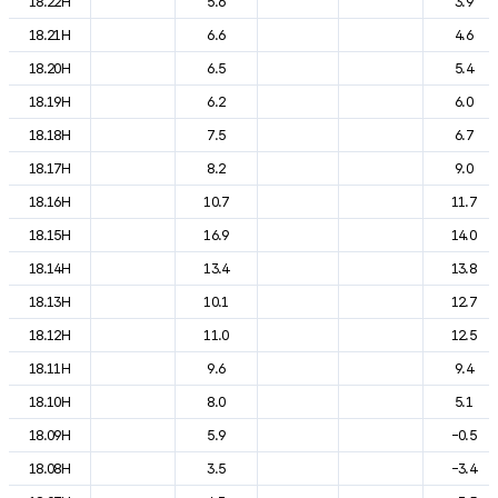
18.22H
5.6
3.9
18.21H
6.6
4.6
18.20H
6.5
5.4
18.19H
6.2
6.0
18.18H
7.5
6.7
18.17H
8.2
9.0
18.16H
10.7
11.7
18.15H
16.9
14.0
18.14H
13.4
13.8
18.13H
10.1
12.7
18.12H
11.0
12.5
18.11H
9.6
9.4
18.10H
8.0
5.1
18.09H
5.9
-0.5
18.08H
3.5
-3.4