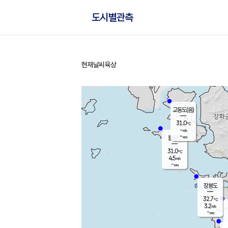
도시별관측
현재날씨
육상
홈
교동도(음)
31.0
℃
-
m/s
-
mm
볼음도
대연평
31.0
℃
4.5
m/s
32.2
℃
-
mm
1.9
m/s
-
mm
장봉도
32.7
℃
3.2
m/s
-
mm