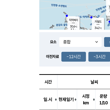
3
덕적북리
자월도
30.6
℃
34.2
℃
3.7
m/s
1.1
m/s
-
mm
-
mm
요소
풍도
30.3
덕적지도
2.1
m/
-
-12시간
-3시간
mm
이전자료
29.1
℃
대
4.0
m/s
-
mm
32.5
3.5
m
-
mm
시간
날씨
시정
운량
일.시
현재일기
km
1/10