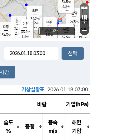
34.5
℃
강림
3.0
m/s
원주
-
흥천
mm
30.9
℃
문막
1.1
m/s
33.4
℃
34.2
-
℃
mm
+
1.4
설봉
m/s
32.8
℃
여주
2.9
m/s
이천
-
mm
4.5
m/s
-
마장
mm
신림
34.1
부론
-
귀래
−
℃
mm
34.3
20 km
℃
33.2
℃
2.3
m/s
1.8
34.3
m/s
℃
31.2
1.3
m/s
℃
-
32.9
32.5
mm
℃
-
℃
mm
2.0
m/s
-
2.2
mm
m/s
2.9
1.8
m/s
m/s
-
mm
-
백운
mm
-
-
mm
mm
백암
장호원
33.5
℃
2.9
m/s
33.2
℃
33.1
엄정
℃
-
mm
1.6
m/s
2.6
m/s
노은
-
mm
-
32.6
mm
℃
개
2시간
3.4
m/s
32.8
℃
-
mm
0
3.1
℃
m/s
-
m/s
mm
m
기상실황표
2026.01.18.03:00
바람
기압(hPa)
습도
풍속
해면
풍향
%
m/s
기압