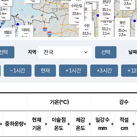
-
-
mm
무의도
mm
mm
분당구
2.0
-
2.3
m/s
m/s
mm
수리산길
-
-
mm
mm
2.4
의왕
35.1
℃
℃
2.4
33.8
m/s
0.9
m/s
℃
-
-
-
mm
-
℃
mm
m/s
기흥구갈
-
-
m/s
mm
용인
-
수원
mm
33.2
℃
대부도
35.0
℃
영흥도
2.1
33.3
m/s
℃
2.3
m/s
-
mm
2.5
34.1
m/s
-
℃
mm
33.0
℃
-
오산
4.0
mm
m/s
4.3
m/s
-
mm
-
mm
향남
33.9
℃
지역
날짜
2.2
m/s
-
-
℃
운평
mm
송탄
-
℃
m/s
-
s
mm
33.3
보
℃
33.5
-1시간
현재
+1시간
+3시간
+1
℃
2.7
m/s
산
2.6
m/s
-
32.
mm
-
mm
1.7
℃
-
m
/s
기온(℃)
강수
현재
이슬점
체감
일강수
적설
중하운량
기온
온도
온도
mm
cm