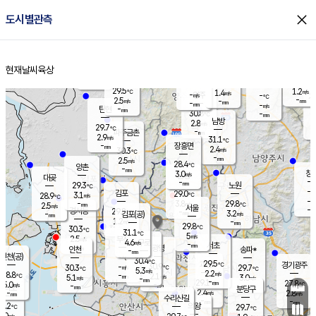
close
도시별관측
장남
판문점
29.7
℃
4.0
m/s
화현
30.0
동두천
℃
남면
-
현재날씨
육상
mm
파주
3.6
홈
m/s
포천
30.8
-
30.2
℃
mm
℃
29.8
℃
29.5
1.2
1.4
m/s
℃
m/s
-
양주
-
m/s
가
℃
-
2.5
-
mm
m/s
mm
-
mm
-
m/s
-
탄현
mm
30.8
-
2
℃
mm
남방
2.8
m/s
2
29.7
℃
-
파주금촌
mm
2.9
m/s
31.1
℃
-
장흥면
mm
2.4
m/s
30.3
℃
-
mm
2.5
m/s
28.4
℃
양촌
-
mm
창
3.0
m/s
은평
대곶
-
mm
29.3
노원
℃
-
김포
29.0
3.1
℃
28.9
m/s
℃
-
m/
-
3.8
29.8
m/s
mm
2.5
℃
m/s
서울
-
경서동
29.8
m
-
3.2
℃
mm
-
김포(공)
m/s
mm
1.2
-
m/s
mm
29.8
℃
30.3
-
℃
mm
31.1
℃
5
m/s
2.5
부천
m/s
4.6
구로
m/s
-
서초
mm
-
광명
mm
인천
송파*
-
mm
인천(공)
-
℃
30.4
℃
29.5
과천
경기광주
℃
30.9
-
30.3
29.7
m/s
℃
℃
℃
5.3
m/s
2.2
m/s
28.8
-
2.1
℃
mm
5.1
m/s
3.0
m/s
-
m/s
mm
-
29.1
27.8
mm
5.0
-
℃
℃
m/s
-
-
mm
무의도
mm
mm
분당구
2.4
-
2.8
m/s
m/s
mm
수리산길
-
-
mm
mm
9.2
의왕
29.7
℃
℃
3.0
m/s