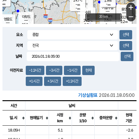
29.7
1.9
m/s
℃
-
-
-
mm
-
℃
mm
+
m/s
기흥구갈
-
-
m/s
mm
용인
-
수원
mm
−
29.4
℃
대부도
20 km
30.2
℃
영흥도
2.6
29.5
m/s
℃
2.2
m/s
-
mm
2.7
28.8
m/s
-
℃
mm
29.2
℃
-
오산
4.2
mm
m/s
6.1
m/s
-
mm
요소
-
mm
향남
29.0
℃
2.3
m/s
29.3
-
지역
℃
운평
mm
송탄
-
℃
m/s
-
s
mm
28.5
보
℃
날짜
29.3
℃
3.1
m/s
산
1.5
m/s
-
26.
mm
-
mm
-
m
℃
이전자료
-12시간
-3시간
-1시간
현재
-
m
/s
+1시간
+3시간
+12시간
기상실황표
2026.01.18.05:00
시간
날씨
시정
운량
현재
일.시
현재일기
중하운량
km
1/10
기온
도시별 기상실황표로 지점, 날씨, 기온, 강수, 바람, 기압등을 안내한 표입
18.05H
5.1
-2.6