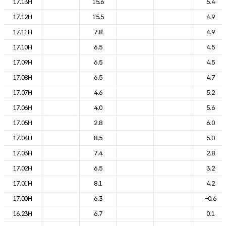
17.13H
15.6
5.4
17.12H
15.5
4.9
17.11H
7.8
4.9
17.10H
6.5
4.5
17.09H
6.5
4.5
17.08H
6.5
4.7
17.07H
4.6
5.2
17.06H
4.0
5.6
17.05H
2.8
6.0
17.04H
8.5
5.0
17.03H
7.4
2.8
17.02H
6.5
3.2
17.01H
8.1
4.2
17.00H
6.3
-0.6
16.23H
6.7
0.1