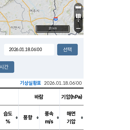
+
−
20 km
2시간
기상실황표
2026.01.18.06:00
바람
기압(hPa)
습도
풍속
해면
풍향
%
m/s
기압