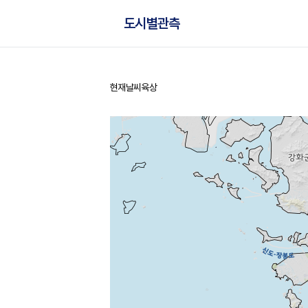
도시별관측
현재날씨
육상
홈