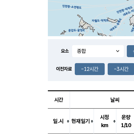
요소
-12시간
-3시간
이전자료
시간
날씨
시정
운량
일.시
현재일기
km
1/10