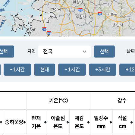
지역
날짜
-1시간
현재
+1시간
+3시간
+1
기온(℃)
강수
현재
이슬점
체감
일강수
적설
중하운량
기온
온도
온도
mm
cm