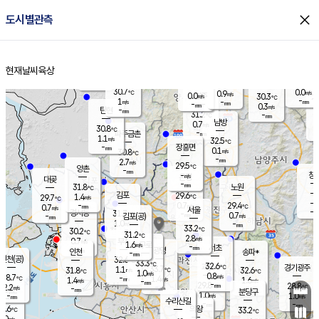
close
도시별관측
장남
판문점
30.6
℃
0.3
m/s
화현
28.9
동두천
℃
남면
-
현재날씨
육상
mm
파주
0.0
홈
m/s
포천
27.7
-
31.7
℃
mm
℃
30.7
℃
30.7
0.0
0.9
m/s
℃
m/s
0.0
양주
30.3
m/s
가
℃
-
1
-
mm
m/s
mm
-
mm
0.3
m/s
-
탄현
mm
31.2
-
2
℃
mm
남방
0.7
m/s
0
30.8
℃
-
파주금촌
mm
1.1
m/s
32.5
℃
-
장흥면
mm
0.1
m/s
30.8
℃
-
mm
2.7
m/s
29.5
℃
양촌
-
mm
창
-
m/s
은평
대곶
-
mm
31.8
노원
℃
-
김포
29.6
1.4
℃
29.7
m/s
℃
-
m/
-
0.7
29.4
m/s
mm
0.7
℃
m/s
서울
-
경서동
31.7
m
-
0.7
℃
mm
-
김포(공)
m/s
mm
1.0
-
m/s
mm
33.2
℃
30.2
-
℃
mm
31.2
℃
2.8
m/s
0.7
부천
m/s
1.6
구로
m/s
-
서초
mm
-
광명
mm
인천
송파*
-
mm
인천(공)
32.6
℃
33.3
℃
32.6
과천
경기광주
℃
33.7
1.1
31.8
32.6
m/s
℃
℃
℃
1.0
m/s
0.8
m/s
28.7
-
1.4
℃
mm
1.4
m/s
1.6
m/s
-
m/s
mm
-
29.8
28.8
mm
2.2
-
℃
℃
m/s
-
-
mm
무의도
mm
mm
분당구
1.0
-
1.0
m/s
m/s
mm
수리산길
-
-
mm
mm
7.6
의왕
33.2
℃
℃
0.0
m/s