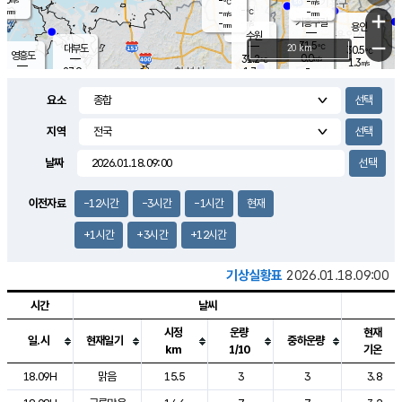
-
-
m/s
℃
-
-
-
mm
-
℃
mm
+
m/s
기흥구갈
-
-
m/s
mm
용인
-
수원
mm
−
31.5
℃
대부도
20 km
30.5
℃
영흥도
0.0
31.2
m/s
℃
1.3
m/s
-
mm
1.7
27.9
m/s
-
℃
mm
29.4
℃
-
오산
1.5
mm
m/s
2.2
m/s
-
mm
요소
-
mm
향남
28.4
℃
0.3
m/s
32.5
-
지역
℃
운평
mm
송탄
0.7
℃
m/s
-
s
mm
27.8
보
℃
날짜
33.1
℃
2.1
m/s
산
2.1
m/s
-
26.
mm
-
mm
0.0
℃
이전자료
-12시간
-3시간
-1시간
현재
-
m
/s
+1시간
+3시간
+12시간
기상실황표
2026.01.18.09:00
시간
날씨
시정
운량
현재
일.시
현재일기
중하운량
km
1/10
기온
도시별 기상실황표로 지점, 날씨, 기온, 강수, 바람, 기압등을 안내한 표입
18.09H
맑음
15.5
3
3
3.8