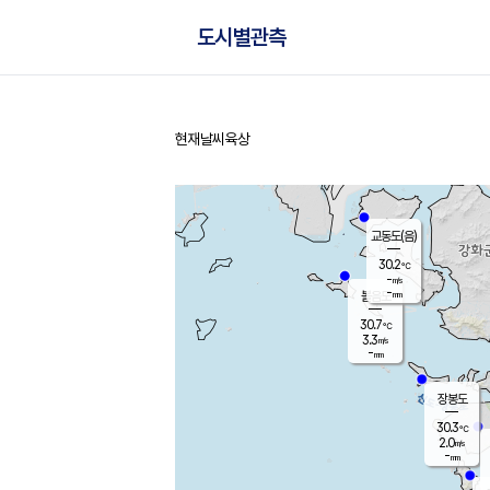
도시별관측
현재날씨
육상
홈
교동도(음)
30.2
℃
-
m/s
-
mm
볼음도
대연평
30.7
℃
3.3
m/s
31.0
℃
-
mm
2.1
m/s
-
mm
장봉도
30.3
℃
2.0
m/s
-
mm