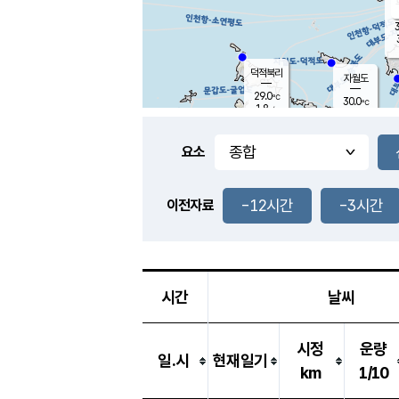
3
덕적북리
자월도
29.0
℃
30.0
℃
1.8
m/s
1.7
m/s
-
mm
-
mm
요소
풍도
27.8
덕적지도
3.5
m/
-
-12시간
-3시간
mm
이전자료
27.7
℃
대
4.3
m/s
-
mm
27.7
2.6
m
-
mm
시간
날씨
시정
운량
일.시
현재일기
km
1/10