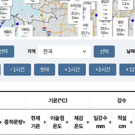
-
-
mm
무의도
mm
mm
분당구
0.9
-
1.2
m/s
m/s
mm
수리산길
-
-
mm
mm
0.4
의왕
-
℃
℃
3.5
31.5
m/s
-
m/s
℃
-
-
-
mm
0.4
℃
mm
m/s
기흥구갈
-
-
m/s
mm
용인
-
수원
mm
33.5
℃
대부도
33.8
℃
영흥도
0.5
33.7
m/s
℃
0.9
m/s
-
mm
1.3
29.4
m/s
-
℃
mm
31.2
℃
-
오산
1.5
mm
m/s
2.9
m/s
-
mm
-
mm
향남
31.3
℃
지역
날짜
0.7
m/s
-
-
℃
운평
mm
송탄
-
℃
m/s
-
s
mm
31.8
보
℃
34.9
-1시간
현재
+1시간
+3시간
+1
℃
1.5
m/s
산
1.3
m/s
-
-
mm
-
mm
-
m
℃
-
m
/s
기온(℃)
강수
현재
이슬점
체감
일강수
적설
중하운량
기온
온도
온도
mm
cm