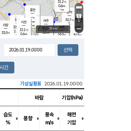
31.2
℃
강림
0.6
m/s
원주
-
흥천
mm
29.4
℃
문막
0.5
m/s
34.9
℃
-
-
℃
mm
+
2.4
설봉
m/s
30.7
℃
여주
-
m/s
이천
-
mm
2.5
m/s
-
마장
mm
신림
33.4
부론
-
귀래
−
℃
mm
33.2
20 km
℃
32.1
℃
2.1
m/s
0.1
33.0
m/s
℃
28.5
0.6
m/s
℃
-
29.0
30.3
mm
℃
-
℃
mm
1.0
m/s
-
0.7
mm
m/s
0.2
0.5
m/s
m/s
-
mm
-
백운
mm
-
-
mm
mm
백암
장호원
30.2
℃
0.3
m/s
28.6
℃
34.2
엄정
℃
-
mm
0.6
m/s
0.9
m/s
노은
-
mm
-
31.3
mm
℃
개
2시간
0.0
m/s
29.6
℃
-
mm
0.8
℃
m/s
-
/s
mm
m
기상실황표
2026.01.19.00:00
바람
기압(hPa)
습도
풍속
해면
풍향
%
m/s
기압