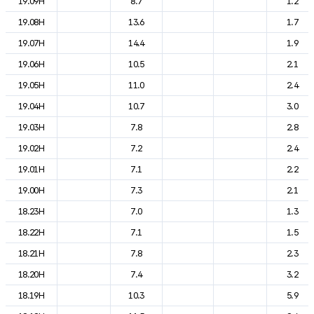
19.09H
8.7
1.2
19.08H
13.6
1.7
19.07H
14.4
1.9
19.06H
10.5
2.1
19.05H
11.0
2.4
19.04H
10.7
3.0
19.03H
7.8
2.8
19.02H
7.2
2.4
19.01H
7.1
2.2
19.00H
7.3
2.1
18.23H
7.0
1.3
18.22H
7.1
1.5
18.21H
7.8
2.3
18.20H
7.4
3.2
18.19H
10.3
5.9