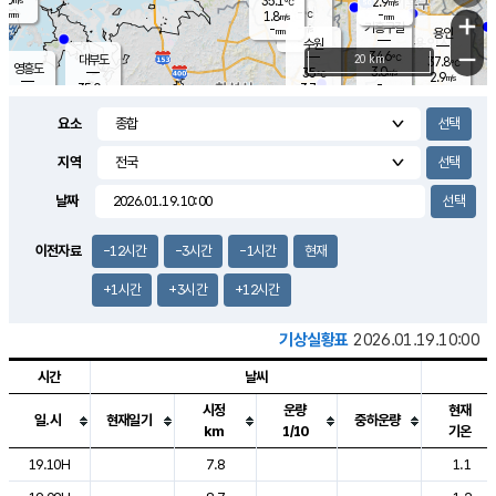
35.1
2.9
m/s
℃
-
-
-
mm
1.8
℃
mm
+
m/s
기흥구갈
-
-
m/s
mm
용인
-
수원
mm
−
34.6
℃
대부도
20 km
37.8
℃
영흥도
3.0
35
m/s
℃
2.9
m/s
-
mm
3.7
35.0
m/s
-
℃
mm
35.1
℃
-
오산
1.4
mm
m/s
2.6
m/s
-
mm
요소
-
mm
향남
35.8
℃
2.4
m/s
37.6
-
지역
℃
운평
mm
송탄
1.4
℃
m/s
-
s
mm
35.8
보
℃
날짜
37.1
℃
2.2
m/s
산
2.0
m/s
-
35.
mm
-
mm
2.4
℃
이전자료
-12시간
-3시간
-1시간
현재
-
m
/s
+1시간
+3시간
+12시간
기상실황표
2026.01.19.10:00
시간
날씨
시정
운량
현재
일.시
현재일기
중하운량
km
1/10
기온
도시별 기상실황표로 지점, 날씨, 기온, 강수, 바람, 기압등을 안내한 표입
19.10H
7.8
1.1