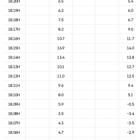
18.20H
6.5
5.4
18.19H
6.2
6.0
18.18H
7.5
6.7
18.17H
8.2
9.0
18.16H
10.7
11.7
18.15H
16.9
14.0
18.14H
13.4
13.8
18.13H
10.1
12.7
18.12H
11.0
12.5
18.11H
9.6
9.4
18.10H
8.0
5.1
18.09H
5.9
-0.5
18.08H
3.5
-3.4
18.07H
4.3
-3.5
18.06H
4.7
-2.9