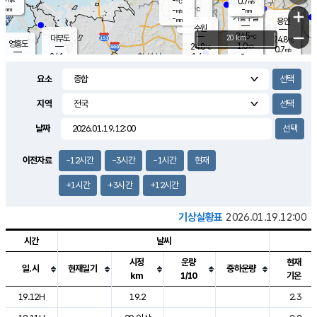
-
0.7
m/s
℃
-
-
-
mm
-
℃
mm
+
m/s
기흥구갈
-
-
m/s
mm
용인
-
수원
mm
−
24.5
℃
대부도
20 km
24.8
℃
영흥도
1.0
24.8
m/s
℃
0.7
m/s
-
mm
1.6
24.1
m/s
-
℃
mm
25.7
℃
-
오산
2.1
mm
m/s
5.5
m/s
-
mm
요소
-
mm
향남
24.7
℃
2.0
m/s
-
-
지역
℃
운평
mm
송탄
-
℃
m/s
-
s
mm
23.5
보
℃
날짜
24.7
℃
1.6
m/s
산
0.3
m/s
-
21.
mm
-
mm
0.5
℃
이전자료
-12시간
-3시간
-1시간
현재
-
m
/s
+1시간
+3시간
+12시간
기상실황표
2026.01.19.12:00
시간
날씨
시정
운량
현재
일.시
현재일기
중하운량
km
1/10
기온
도시별 기상실황표로 지점, 날씨, 기온, 강수, 바람, 기압등을 안내한 표입
19.12H
19.2
2.3