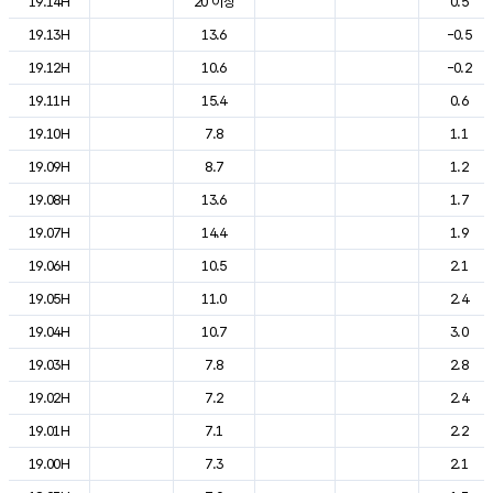
19.14H
20 이상
0.5
19.13H
13.6
-0.5
19.12H
10.6
-0.2
19.11H
15.4
0.6
19.10H
7.8
1.1
19.09H
8.7
1.2
19.08H
13.6
1.7
19.07H
14.4
1.9
19.06H
10.5
2.1
19.05H
11.0
2.4
19.04H
10.7
3.0
19.03H
7.8
2.8
19.02H
7.2
2.4
19.01H
7.1
2.2
19.00H
7.3
2.1