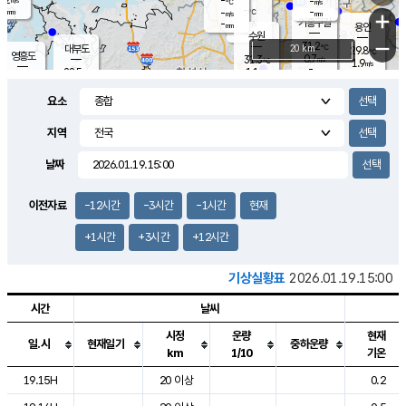
-
-
m/s
℃
-
-
-
mm
-
℃
mm
+
m/s
기흥구갈
-
-
m/s
mm
용인
-
수원
mm
−
31.2
℃
대부도
20 km
29.8
℃
영흥도
0.7
31.3
m/s
℃
1.9
m/s
-
mm
1.1
28.5
m/s
-
℃
mm
30.3
℃
-
오산
1.7
mm
m/s
2.9
m/s
-
mm
요소
-
mm
향남
28.3
℃
0.4
m/s
32.7
-
지역
℃
운평
mm
송탄
0.0
℃
m/s
-
s
mm
29.3
보
℃
날짜
33.1
℃
1.5
m/s
산
0.6
m/s
-
-
mm
-
mm
-
m
℃
이전자료
-12시간
-3시간
-1시간
현재
-
m
/s
+1시간
+3시간
+12시간
기상실황표
2026.01.19.15:00
시간
날씨
시정
운량
현재
일.시
현재일기
중하운량
km
1/10
기온
도시별 기상실황표로 지점, 날씨, 기온, 강수, 바람, 기압등을 안내한 표입
19.15H
20 이상
0.2