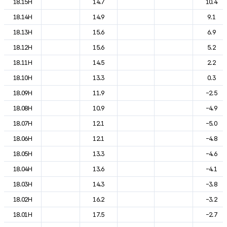
18.15H
14.7
10.4
18.14H
14.9
9.1
18.13H
15.6
6.9
18.12H
15.6
5.2
18.11H
14.5
2.2
18.10H
13.3
0.3
18.09H
11.9
-2.5
18.08H
10.9
-4.9
18.07H
12.1
-5.0
18.06H
12.1
-4.8
18.05H
13.3
-4.6
18.04H
13.6
-4.1
18.03H
14.3
-3.8
18.02H
16.2
-3.2
18.01H
17.5
-2.7