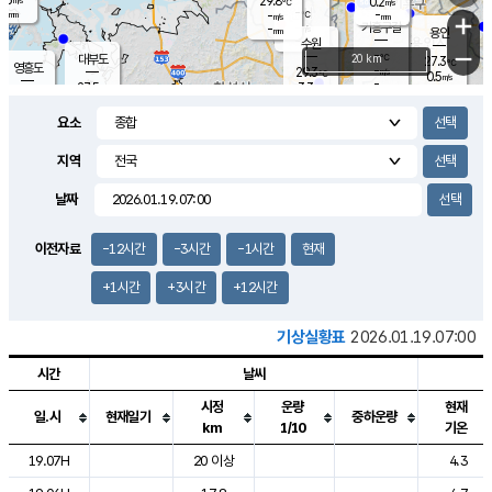
29.8
0.2
m/s
℃
-
-
-
mm
-
℃
mm
+
m/s
기흥구갈
-
-
m/s
mm
용인
-
수원
mm
−
-
℃
대부도
20 km
27.3
℃
영흥도
-
29.3
m/s
℃
0.5
m/s
-
mm
3.3
27.5
m/s
-
℃
mm
28.8
℃
-
오산
2.0
mm
m/s
4.0
m/s
-
mm
요소
-
mm
향남
28.4
℃
2.3
m/s
29.9
-
지역
℃
운평
mm
송탄
1.1
℃
m/s
-
s
mm
27.5
보
℃
날짜
29.0
℃
1.1
m/s
산
0.8
m/s
-
25.
mm
-
mm
0.6
℃
이전자료
-12시간
-3시간
-1시간
현재
-
m
/s
+1시간
+3시간
+12시간
기상실황표
2026.01.19.07:00
시간
날씨
시정
운량
현재
일.시
현재일기
중하운량
km
1/10
기온
도시별 기상실황표로 지점, 날씨, 기온, 강수, 바람, 기압등을 안내한 표입
19.07H
20 이상
4.3