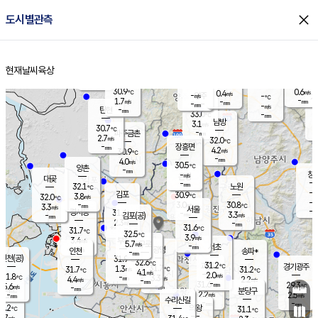
close
도시별관측
장남
판문점
30.5
℃
2.8
m/s
화현
31.1
동두천
℃
남면
-
현재날씨
육상
mm
파주
2.5
홈
m/s
포천
30.8
-
30.9
℃
mm
℃
30.3
℃
30.9
0.6
0.4
m/s
℃
m/s
-
양주
-
m/s
가
℃
-
1.7
-
mm
m/s
mm
-
mm
-
m/s
-
탄현
mm
33.0
-
2
℃
mm
남방
3.1
m/s
1
30.7
℃
-
파주금촌
mm
2.7
m/s
32.0
℃
-
장흥면
mm
4.2
m/s
30.9
℃
-
mm
4.0
m/s
30.5
℃
양촌
-
mm
창
-
m/s
은평
대곶
-
mm
32.1
노원
℃
-
김포
30.9
3.8
℃
32.0
m/s
℃
-
m/
-
3.0
30.8
m/s
mm
3.3
℃
m/s
서울
-
경서동
31.4
m
-
3.3
℃
mm
-
김포(공)
m/s
mm
2.3
-
m/s
mm
31.6
℃
31.7
-
℃
mm
32.5
℃
3.9
m/s
3.4
부천
m/s
5.7
구로
m/s
-
서초
mm
-
광명
mm
인천
송파*
-
mm
인천(공)
31.9
℃
32.6
℃
31.2
과천
경기광주
℃
31.7
1.3
31.7
31.2
m/s
℃
℃
℃
4.1
m/s
2.0
m/s
31.8
-
3.3
℃
mm
4.4
m/s
2.2
m/s
-
m/s
mm
-
31.6
29.3
mm
5.6
-
℃
℃
m/s
-
-
mm
무의도
mm
mm
분당구
2.2
-
2.5
m/s
m/s
mm
수리산길
-
-
mm
mm
0.2
의왕
31.1
℃
℃
2.7
m/s