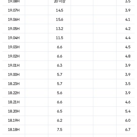
19.08H
20 이상
3.5
19.07H
14.5
3.9
19.06H
15.6
4.1
19.05H
13.2
4.2
19.04H
11.5
4.4
19.03H
6.6
4.5
19.02H
6.6
4.8
19.01H
6.3
3.9
19.00H
5.7
3.9
18.23H
5.7
3.5
18.22H
5.6
3.9
18.21H
6.6
4.6
18.20H
6.5
5.4
18.19H
6.2
6.0
18.18H
7.5
6.7