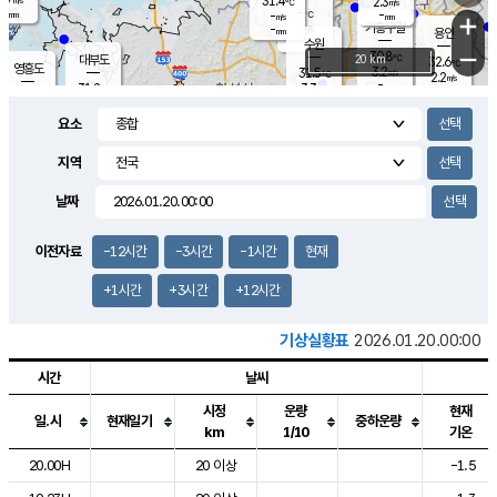
31.4
2.3
m/s
℃
-
-
-
mm
-
℃
mm
+
m/s
기흥구갈
-
-
m/s
mm
용인
-
수원
mm
−
30.8
℃
대부도
20 km
32.6
℃
영흥도
3.2
31.5
m/s
℃
2.2
m/s
-
mm
3.3
31.2
m/s
-
℃
mm
30.8
℃
-
오산
4.5
mm
m/s
4.1
m/s
-
mm
요소
-
mm
향남
31.6
℃
2.7
m/s
31.6
-
지역
℃
운평
mm
송탄
2.2
℃
m/s
-
s
mm
30.5
보
℃
날짜
32.2
℃
3.4
m/s
산
1.5
m/s
-
30.
mm
-
mm
1.8
℃
이전자료
-12시간
-3시간
-1시간
현재
-
m
/s
+1시간
+3시간
+12시간
기상실황표
2026.01.20.00:00
시간
날씨
시정
운량
현재
일.시
현재일기
중하운량
km
1/10
기온
도시별 기상실황표로 지점, 날씨, 기온, 강수, 바람, 기압등을 안내한 표입
20.00H
20 이상
-1.5