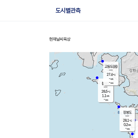
도시별관측
현재날씨
육상
홈
교동도(음)
27.6
℃
-
m/s
-
mm
볼음도
대연평
28.5
℃
1.1
m/s
27.3
℃
-
mm
0.6
m/s
-
mm
장봉도
28.1
℃
0.2
m/s
-
mm