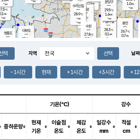
-
-
mm
무의도
mm
mm
분당구
0.3
-
1.0
m/s
m/s
mm
수리산길
-
-
mm
mm
7.5
의왕
29.5
℃
℃
0.1
28.9
m/s
1.6
m/s
℃
-
-
-
mm
-
℃
mm
m/s
기흥구갈
-
-
m/s
mm
용인
-
수원
mm
28.3
℃
대부도
26.7
℃
영흥도
0.1
27.8
m/s
℃
0.7
m/s
-
mm
0.8
25.6
m/s
-
℃
mm
27.7
℃
-
오산
0.0
mm
m/s
1.2
m/s
-
mm
-
mm
향남
25.4
℃
지역
날짜
0.2
m/s
28.2
-
℃
운평
mm
송탄
0.1
℃
m/s
-
s
mm
26.3
보
℃
28.7
-1시간
현재
+1시간
+3시간
+1
℃
0.7
m/s
산
1.0
m/s
-
23.
mm
-
mm
0.2
℃
-
m
/s
기온(℃)
강수
현재
이슬점
체감
일강수
적설
중하운량
기온
온도
온도
mm
cm