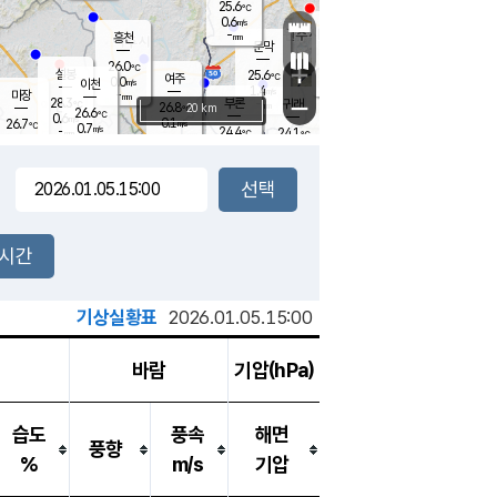
25.6
℃
강림
0.6
m/s
원주
-
흥천
mm
23.4
℃
문막
0.1
m/s
28.1
℃
26.0
-
℃
mm
+
1
설봉
m/s
25.6
℃
여주
0.0
m/s
이천
-
mm
1.4
m/s
-
마장
mm
신림
28.3
부론
-
귀래
−
℃
mm
26.8
20 km
℃
26.6
℃
0.6
m/s
0.1
26.7
m/s
℃
23.1
0.7
m/s
℃
-
24.4
24.1
mm
℃
-
℃
mm
0.6
m/s
-
0.8
mm
m/s
0.0
0.6
m/s
m/s
-
mm
-
백운
mm
-
-
mm
mm
백암
장호원
23.4
℃
0.6
m/s
24.0
℃
25.9
엄정
℃
-
mm
0.2
m/s
0.4
m/s
노은
-
mm
-
24.9
mm
℃
개
2시간
0.0
m/s
24.8
℃
-
mm
2
0.1
℃
m/s
-
m/s
mm
m
기상실황표
2026.01.05.15:00
바람
기압(hPa)
습도
풍속
해면
풍향
%
m/s
기압