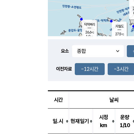
2
덕적북리
자월도
26.6
℃
27.5
℃
1.9
m/s
1.2
m/s
-
mm
-
mm
요소
풍도
27.8
덕적지도
0.6
m/
-
-12시간
-3시간
mm
이전자료
26.1
℃
대
1.2
m/s
-
mm
26.0
0.0
m
-
mm
시간
날씨
시정
운량
일.시
현재일기
km
1/10