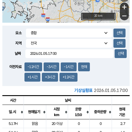
+
−
20 km
요소
지역
날짜
이전자료
-12시간
-3시간
-1시간
현재
+1시간
+3시간
+12시간
기상실황표
2026.01.05.17:00
시간
날씨
시정
운량
현재
일.시
현재일기
중하운량
km
1/10
기온
도시별 기상실황표로 지점, 날씨, 기온, 강수, 바람, 기압등을 안내한 표입
5.17H
맑음
20 이상
0
0
2.7