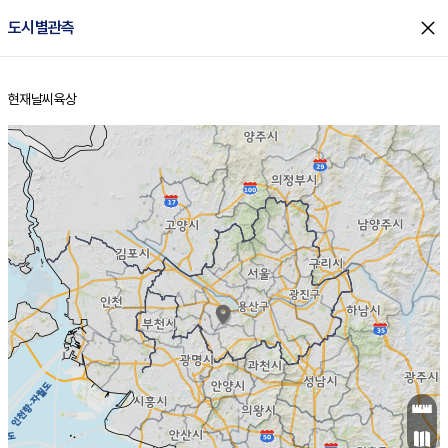
close
도시별관측
현재날씨
육상
홈