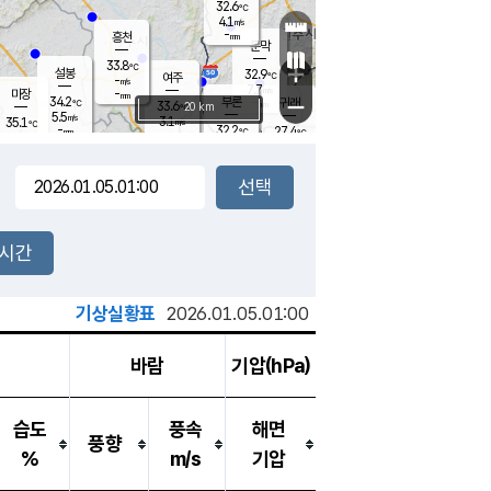
32.6
℃
강림
4.1
m/s
-
흥천
mm
29.5
℃
문막
3.1
m/s
33.8
-
℃
mm
+
설봉
32.9
℃
여주
-
m/s
7.7
m/s
-
마장
mm
신림
34.2
부론
-
귀래
−
℃
mm
33.6
20 km
℃
5.5
m/s
3.1
35.1
m/s
℃
27.9
℃
-
32.2
27.4
mm
℃
-
℃
mm
4.3
m/s
3.3
m/s
3.7
4.9
m/s
m/s
-
mm
-
백운
mm
-
-
mm
mm
백암
장호원
25.5
℃
2.0
m/s
34.4
℃
34.0
엄정
℃
0.5
mm
2.7
m/s
5.9
m/s
노은
-
mm
-
24.4
mm
℃
개
2시간
1.9
m/s
23.8
℃
13.0
mm
2
4.3
℃
m/s
1.0
m/s
mm
m
기상실황표
2026.01.05.01:00
바람
기압(hPa)
습도
풍속
해면
풍향
%
m/s
기압