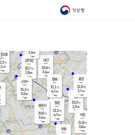
기상청
신남
24.8
℃
3.8
m/s
가평북면
-
mm
31.0
℃
2.6
m/s
평조종
-
mm
화촌
남산
남이섬
2.2
℃
.1
m/s
28.7
30.6
℃
30.7
℃
℃
-
mm
0.6
3.6
m/s
2.8
m/s
m/s
-
-
mm
-
mm
mm
홍천
팔봉
신천*
31.5
31.1
현
℃
℃
31.2
℃
3.7
4.7
m/s
m/s
3.6
m/s
-
시동
-
mm
mm
℃
-
mm
s
30.3
청운
℃
m
용문산
2.3
m/s
-
31.2
mm
℃
30.5
℃
4.7
서원
횡성
m/s
3.6
m/s
-
안흥
mm
-
mm
31.8
31.7
℃
℃
27.0
3.8
4.8
℃
m/s
m/s
양동
-
-
5.5
m/s
mm
mm
-
mm