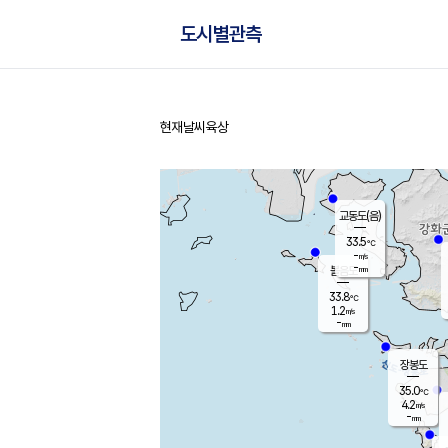
도시별관측
현재날씨
육상
홈
교동도(음)
33.5
℃
-
m/s
-
mm
볼음도
대연평
33.8
℃
1.2
m/s
35.5
℃
-
mm
1.7
m/s
-
mm
장봉도
35.0
℃
4.2
m/s
-
mm