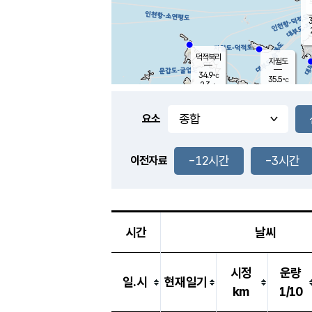
3
덕적북리
자월도
34.9
℃
35.5
℃
2.3
m/s
1.9
m/s
-
mm
-
mm
요소
풍도
31.0
덕적지도
2.3
m/
-
-12시간
-3시간
mm
이전자료
31.5
℃
대
3.5
m/s
-
mm
33.6
2.4
m
-
mm
시간
날씨
시정
운량
일.시
현재일기
km
1/10