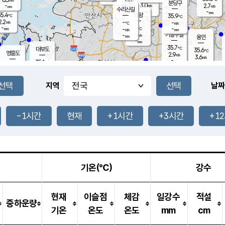
-
mm
무의도
mm
분당구
3.0
-
2.7
m/s
m/s
mm
수리산길
-
-
mm
mm
5.4
의왕
35.9
℃
℃
2.2
-
m/s
-
m/s
℃
-
-
-
mm
-
℃
mm
m/s
기흥구갈
-
-
m/s
mm
용인
-
mm
35.7
℃
대부도
35.6
℃
영흥도
2.9
m/s
3.6
m/s
-
mm
35.1
-
℃
mm
35.1
℃
오산
2.6
m/s
3.3
m/s
-
mm
-
mm
향남
36.0
℃
지역
날짜
2.9
m/s
37.6
-
℃
운평
mm
송탄
-
℃
m/s
-
s
mm
36.1
보
℃
36.8
-1시간
현재
+1시간
+3시간
+1
℃
2.4
m/s
산
2.3
m/s
-
34.
mm
-
mm
1.7
℃
-
m
/s
기온(℃)
강수
현재
이슬점
체감
일강수
적설
중하운량
기온
온도
온도
mm
cm