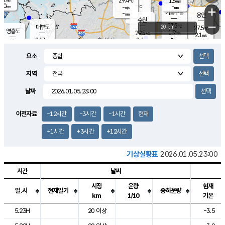
29.4
1.5
m/s
℃
2.0
-
-
mm
-
℃
mm
+
m/s
기흥구갈
-
-
m/s
mm
용인
-
수원
mm
−
27.5
℃
대부도
20 km
27.5
℃
영흥도
1.9
29.5
m/s
℃
2.1
m/s
-
mm
2.4
24.3
m/s
-
℃
mm
27.7
℃
-
오산
0.2
mm
m/s
2.4
m/s
14.5
mm
요소
11.5
mm
향남
27.1
℃
1.6
m/s
27.9
-
지역
℃
운평
mm
송탄
1.2
℃
m/s
-
s
mm
25.1
보
℃
날짜
27.3
m
℃
1.6
m/s
산
0.7
m/s
27.0
-
mm
-
mm
-
m
℃
이전자료
-12시간
-3시간
-1시간
현재
-
m
/s
+1시간
+3시간
+12시간
기상실황표
2026.01.05.23:00
시간
날씨
시정
운량
현재
일.시
현재일기
중하운량
km
1/10
기온
도시별 기상실황표로 지점, 날씨, 기온, 강수, 바람, 기압등을 안내한 표입
5.23H
20 이상
-3.5