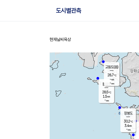
도시별관측
현재날씨
육상
홈
교동도(음)
28.7
℃
-
m/s
-
mm
볼음도
대연평
28.5
℃
1.5
m/s
29.8
℃
-
mm
3.0
m/s
-
mm
장봉도
30.2
℃
3.4
m/s
-
mm