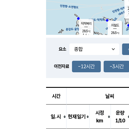
2
덕적북리
자월도
28.5
℃
28.5
℃
1.4
m/s
1.6
m/s
-
mm
-
mm
요소
풍도
27.5
덕적지도
0.8
m/
-
-12시간
-3시간
mm
이전자료
28.7
℃
대
4.4
m/s
-
mm
26.4
0.0
m
-
mm
시간
날씨
시정
운량
일.시
현재일기
km
1/10