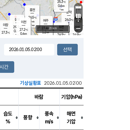
25.3
℃
강림
0.6
m/s
원주
-
흥천
mm
23.5
℃
문막
0.1
m/s
28.6
℃
26.5
-
℃
mm
+
0.7
설봉
m/s
26.0
℃
여주
-
m/s
이천
-
mm
2.3
m/s
-
마장
mm
신림
29.3
부론
-
귀래
−
℃
mm
27.4
20 km
℃
27.2
℃
0.1
m/s
1.2
27.3
m/s
℃
23.0
0.4
m/s
℃
-
24.9
24.9
mm
℃
-
℃
mm
0.1
m/s
-
0.3
mm
m/s
0.0
0.0
m/s
m/s
-
mm
-
백운
mm
-
-
mm
mm
백암
장호원
24.0
℃
0.2
m/s
24.0
℃
26.4
엄정
℃
-
mm
0.0
m/s
0.6
m/s
노은
-
mm
-
25.5
mm
℃
개
2시간
0.5
m/s
25.1
℃
-
mm
0
0.0
℃
m/s
-
m/s
mm
m
기상실황표
2026.01.05.02:00
바람
기압(hPa)
습도
풍속
해면
풍향
%
m/s
기압