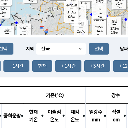
-
-
mm
무의도
mm
mm
분당구
0.1
-
3.1
m/s
m/s
mm
수리산길
-
-
mm
mm
9.0
의왕
-
℃
℃
1.2
31.8
m/s
-
m/s
℃
-
-
-
mm
0.8
℃
mm
m/s
기흥구갈
-
-
m/s
mm
용인
-
수원
mm
29.9
℃
대부도
27.2
℃
영흥도
0.4
28.7
m/s
℃
1.8
m/s
-
mm
0.3
27.9
m/s
-
℃
mm
30.4
℃
-
오산
1.7
mm
m/s
1.9
m/s
-
mm
-
mm
향남
26.6
℃
지역
날짜
0.3
m/s
-
-
℃
운평
mm
송탄
-
℃
m/s
-
s
mm
27.9
보
℃
29.8
-1시간
현재
+1시간
+3시간
+1
℃
1.8
m/s
산
1.2
m/s
-
24.
mm
-
mm
0.0
℃
-
m
/s
기온(℃)
강수
현재
이슬점
체감
일강수
적설
중하운량
기온
온도
온도
mm
cm