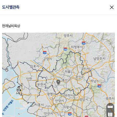
close
도시별관측
현재날씨
육상
홈