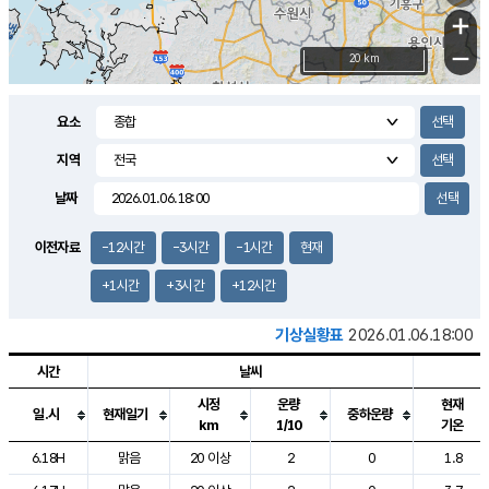
+
−
20 km
요소
지역
날짜
이전자료
-12시간
-3시간
-1시간
현재
+1시간
+3시간
+12시간
기상실황표
2026.01.06.18:00
시간
날씨
시정
운량
현재
일.시
현재일기
중하운량
km
1/10
기온
도시별 기상실황표로 지점, 날씨, 기온, 강수, 바람, 기압등을 안내한 표입
6.18H
맑음
20 이상
2
0
1.8