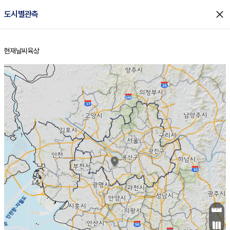
close
도시별관측
현재날씨
육상
홈