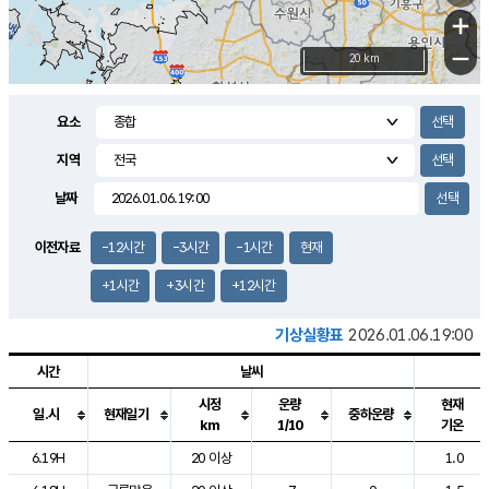
+
−
20 km
요소
지역
날짜
이전자료
-12시간
-3시간
-1시간
현재
+1시간
+3시간
+12시간
기상실황표
2026.01.06.19:00
시간
날씨
시정
운량
현재
일.시
현재일기
중하운량
km
1/10
기온
도시별 기상실황표로 지점, 날씨, 기온, 강수, 바람, 기압등을 안내한 표입
6.19H
20 이상
1.0