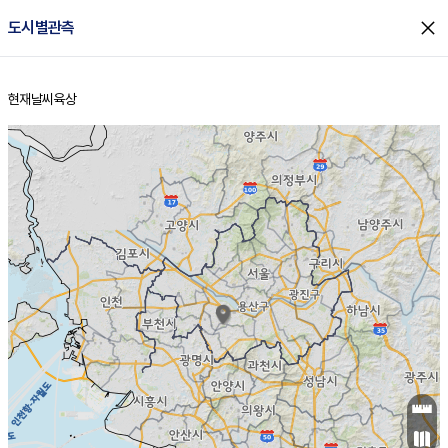
close
도시별관측
현재날씨
육상
홈