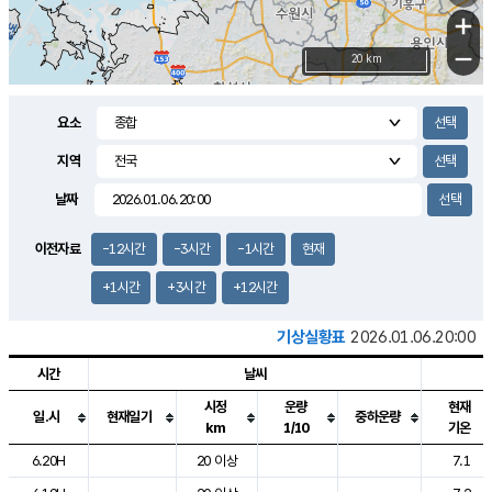
+
−
20 km
요소
지역
날짜
이전자료
-12시간
-3시간
-1시간
현재
+1시간
+3시간
+12시간
기상실황표
2026.01.06.20:00
시간
날씨
시정
운량
현재
일.시
현재일기
중하운량
km
1/10
기온
도시별 기상실황표로 지점, 날씨, 기온, 강수, 바람, 기압등을 안내한 표입
6.20H
20 이상
7.1