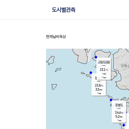
도시별관측
현재날씨
육상
홈
교동도(음)
23.1
℃
-
m/s
-
mm
볼음도
대연평
23.8
℃
3.5
m/s
25.5
℃
-
mm
2.5
m/s
-
mm
장봉도
24.6
℃
5.2
m/s
-
mm