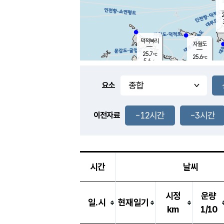
2
덕적북리
자월도
25.7
℃
25.6
℃
5.6
m/s
0.9
m/s
-
mm
-
mm
요소
풍도
25.8
덕적지도
2.7
m/
-
-12시간
-3시간
mm
이전자료
25.4
℃
대
2.6
m/s
-
mm
25.6
8.5
m
-
mm
시간
날씨
시정
운량
일.시
현재일기
km
1/10