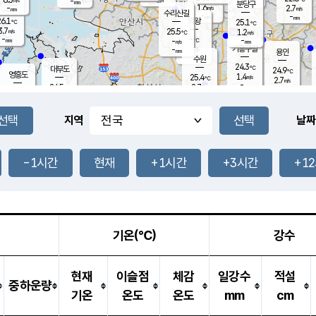
-
-
mm
무의도
mm
mm
분당구
1.6
-
2.7
m/s
m/s
mm
수리산길
-
-
mm
mm
6.1
의왕
25.1
℃
℃
3.7
25.5
m/s
1.2
m/s
℃
-
-
-
mm
-
℃
mm
m/s
기흥구갈
-
-
m/s
mm
용인
-
수원
mm
24.3
℃
대부도
24.9
℃
영흥도
1.4
25.4
m/s
℃
2.7
m/s
-
mm
2.7
24.5
m/s
-
℃
mm
26.7
℃
-
오산
3.1
mm
m/s
6.4
m/s
-
mm
-
mm
향남
24.8
℃
지역
날짜
1.9
m/s
26.1
-
℃
운평
mm
송탄
0.9
℃
m/s
-
s
mm
24.4
보
℃
24.9
-1시간
현재
+1시간
+3시간
+1
℃
1.5
m/s
산
0.0
m/s
-
-
mm
-
mm
-
m
℃
-
m
/s
기온(℃)
강수
현재
이슬점
체감
일강수
적설
중하운량
기온
온도
온도
mm
cm