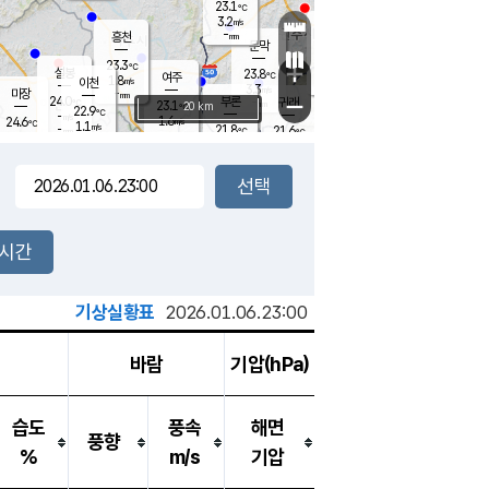
23.1
℃
강림
3.2
m/s
원주
-
흥천
mm
19.8
℃
문막
0.3
m/s
23.6
℃
23.3
-
℃
mm
+
2
설봉
m/s
23.8
℃
여주
1.8
m/s
이천
-
mm
3.3
m/s
-
마장
mm
신림
24.0
부론
-
귀래
−
℃
mm
23.1
20 km
℃
22.9
℃
-
m/s
1.6
24.6
m/s
℃
22.4
1.1
m/s
℃
-
21.8
21.6
mm
℃
-
℃
mm
2.7
m/s
-
0.8
mm
m/s
1.8
0.4
m/s
m/s
-
mm
-
백운
mm
-
-
mm
mm
백암
장호원
22.9
℃
0.5
m/s
21.7
℃
22.8
엄정
℃
-
mm
1.1
m/s
1.8
m/s
노은
-
mm
-
24.1
mm
℃
개
2시간
2.2
m/s
23.0
℃
-
mm
2.4
℃
m/s
-
/s
mm
m
기상실황표
2026.01.06.23:00
바람
기압(hPa)
습도
풍속
해면
풍향
%
m/s
기압