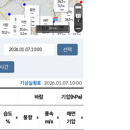
28.3
℃
강림
0.7
m/s
원주
-
흥천
mm
26.5
℃
문막
0.1
m/s
33.1
℃
-
-
℃
mm
+
1.9
설봉
m/s
28.5
℃
여주
-
m/s
이천
-
mm
0.6
m/s
-
마장
mm
신림
32.0
부론
-
귀래
−
℃
mm
31.6
20 km
℃
30.6
℃
0.9
m/s
0.1
30.2
m/s
℃
26.0
0.2
m/s
℃
-
27.1
27.7
mm
℃
-
℃
mm
1.4
m/s
-
0.8
mm
m/s
0.0
0.8
m/s
m/s
-
mm
-
백운
mm
-
-
mm
mm
백암
장호원
26.7
℃
0.2
m/s
25.9
℃
30.3
엄정
℃
-
mm
0.3
m/s
1.1
m/s
노은
-
mm
-
28.3
mm
℃
개
2시간
0.2
m/s
27.8
℃
-
mm
4
0.1
℃
m/s
-
m/s
mm
m
기상실황표
2026.01.07.10:00
바람
기압(hPa)
습도
풍속
해면
풍향
%
m/s
기압