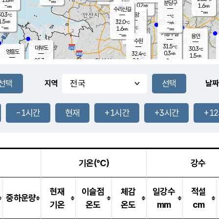
-
-
mm
무의도
mm
mm
분당구
0.2
-
1.6
m/s
m/s
mm
수리산길
-
-
mm
mm
0.3
의왕
-
℃
℃
1.5
32.0
m/s
-
m/s
℃
-
-
-
mm
1.6
℃
mm
m/s
기흥구갈
-
-
m/s
mm
용인
-
수원
mm
31.5
℃
대부도
30.3
℃
영흥도
0.3
32.4
m/s
℃
1.5
m/s
-
mm
2.1
28.3
m/s
-
℃
mm
30.4
℃
-
오산
1.7
mm
m/s
2.2
m/s
-
mm
-
mm
향남
29.0
℃
지역
날짜
0.7
m/s
-
-
℃
운평
mm
송탄
-
℃
m/s
-
s
mm
29.4
보
℃
33.8
-1시간
현재
+1시간
+3시간
+1
℃
1.9
m/s
산
1.0
m/s
-
26.
mm
-
mm
0.1
℃
-
m
/s
기온(℃)
강수
현재
이슬점
체감
일강수
적설
중하운량
기온
온도
온도
mm
cm