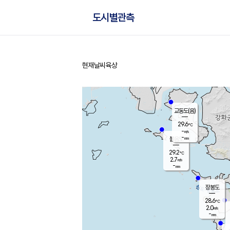
도시별관측
현재날씨
육상
홈
교동도(음)
29.6
℃
-
m/s
-
mm
볼음도
대연평
29.2
℃
2.7
m/s
29.9
℃
-
mm
2.6
m/s
-
mm
장봉도
28.6
℃
2.0
m/s
-
mm