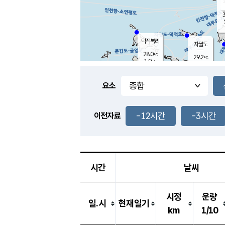
3
덕적북리
자월도
28.0
℃
29.2
℃
1.0
m/s
1.6
m/s
-
mm
-
mm
요소
풍도
28.1
덕적지도
2.7
m/
-
-12시간
-3시간
mm
이전자료
27.7
℃
대
4.4
m/s
-
mm
27.1
0.0
m
-
mm
시간
날씨
시정
운량
일.시
현재일기
km
1/10