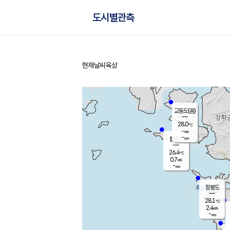
도시별관측
현재날씨
육상
홈
교동도(음)
28.0
℃
-
m/s
-
mm
볼음도
대연평
26.4
℃
0.7
m/s
27.6
℃
-
mm
1.2
m/s
-
mm
장봉도
28.1
℃
2.4
m/s
-
mm