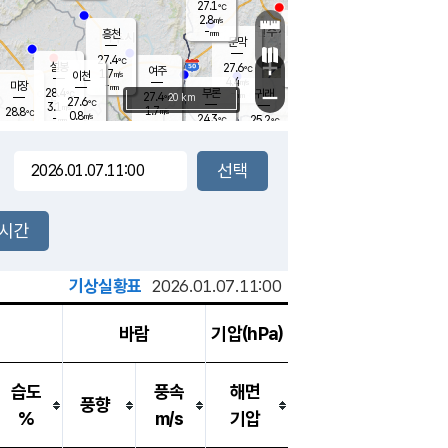
27.1
℃
강림
2.8
m/s
원주
-
흥천
mm
24.9
℃
문막
0.5
m/s
28.4
℃
27.4
-
℃
mm
+
5.2
설봉
m/s
27.6
℃
여주
1.7
m/s
이천
-
mm
4.4
m/s
-
마장
mm
신림
28.4
부론
-
귀래
−
℃
mm
27.4
20 km
℃
27.6
℃
3.1
m/s
1.7
28.8
m/s
℃
25.2
0.8
m/s
℃
-
24.3
25.2
mm
℃
-
℃
mm
1.7
m/s
-
1.4
mm
m/s
0.4
0.4
m/s
m/s
-
mm
-
백운
mm
7.5
-
mm
mm
백암
장호원
25.2
℃
1.9
m/s
24.0
℃
26.2
엄정
℃
0.5
mm
0.3
m/s
2.4
m/s
노은
9.0
mm
1.5
26.7
mm
℃
개
2시간
4.8
m/s
25.4
℃
15.5
mm
2
3.3
℃
m/s
13.5
m/s
mm
mm
기상실황표
2026.01.07.11:00
바람
기압(hPa)
습도
풍속
해면
풍향
%
m/s
기압