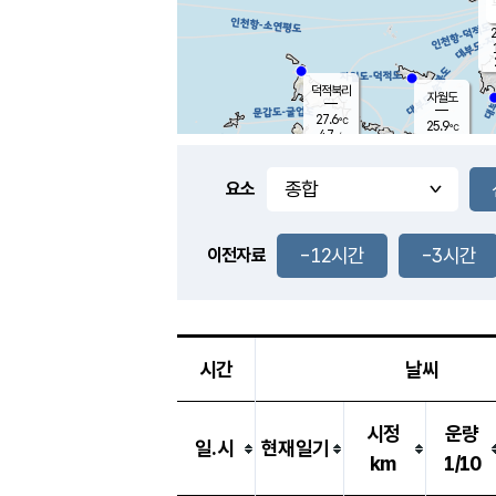
2
덕적북리
자월도
27.6
℃
25.9
℃
4.7
m/s
1.8
m/s
-
mm
3.5
mm
요소
풍도
26.0
덕적지도
1.2
m/
0.5
-12시간
-3시간
m
이전자료
25.2
℃
대
5.8
m/s
-
mm
27.9
4.9
m
-
mm
시간
날씨
시정
운량
일.시
현재일기
km
1/10