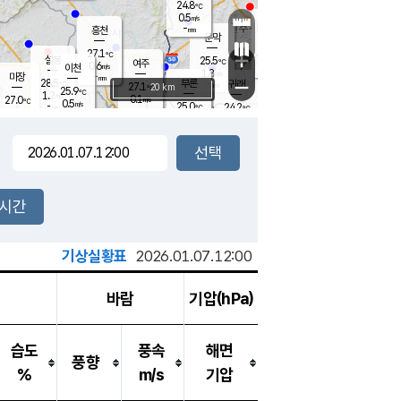
24.8
℃
강림
0.5
m/s
원주
-
흥천
mm
22.2
℃
문막
0.5
m/s
27.5
℃
27.1
-
℃
mm
+
1
설봉
m/s
25.5
℃
여주
0.6
m/s
이천
-
mm
1.8
m/s
-
마장
mm
신림
28.5
부론
-
귀래
−
℃
mm
27.1
20 km
℃
25.9
℃
1.2
m/s
0.1
27.0
m/s
℃
22.5
0.5
m/s
℃
-
25.0
24.2
mm
℃
-
℃
mm
0.0
m/s
-
0.4
mm
m/s
1.4
0.2
m/s
m/s
-
mm
-
백운
mm
-
-
mm
mm
백암
장호원
23.3
℃
0.2
m/s
24.5
℃
26.0
엄정
℃
-
mm
0.0
m/s
1.7
m/s
노은
-
mm
-
24.8
mm
℃
개
2시간
0.5
m/s
25.5
℃
-
mm
5
1.1
℃
m/s
-
m/s
mm
m
기상실황표
2026.01.07.12:00
바람
기압(hPa)
습도
풍속
해면
풍향
%
m/s
기압