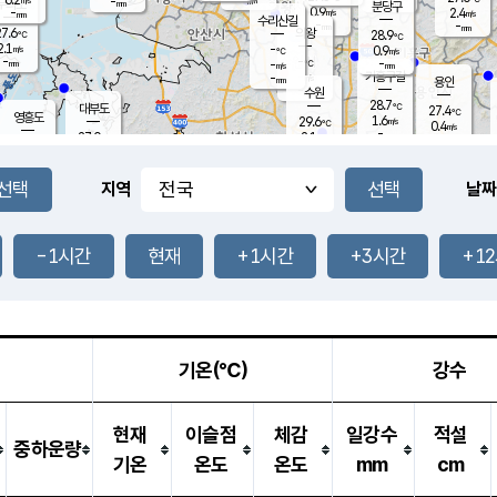
-
-
mm
무의도
mm
mm
분당구
0.9
-
2.4
m/s
m/s
mm
수리산길
-
-
mm
mm
7.6
의왕
28.9
℃
℃
2.1
-
m/s
0.9
m/s
℃
-
-
-
mm
-
℃
mm
m/s
기흥구갈
-
-
m/s
mm
용인
-
수원
mm
28.7
℃
대부도
27.4
℃
영흥도
1.6
29.6
m/s
℃
0.4
m/s
-
mm
2.1
27.0
m/s
-
℃
mm
29.1
℃
-
오산
1.4
mm
m/s
3.8
m/s
-
mm
-
mm
향남
28.1
℃
지역
날짜
1.1
m/s
30.1
-
℃
운평
mm
송탄
1.4
℃
m/s
-
s
mm
28.0
보
℃
29.4
-1시간
현재
+1시간
+3시간
+1
℃
1.3
m/s
산
1.0
m/s
-
25.
mm
-
mm
0.1
℃
-
m
/s
기온(℃)
강수
현재
이슬점
체감
일강수
적설
중하운량
기온
온도
온도
mm
cm