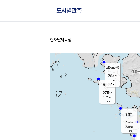
도시별관측
현재날씨
육상
홈
교동도(음)
26.7
℃
-
m/s
-
mm
볼음도
대연평
27.5
℃
5.2
m/s
28.6
℃
-
mm
1.6
m/s
-
mm
장봉도
28.4
℃
3.6
m/s
-
mm