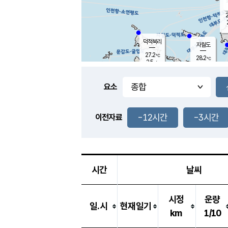
2
덕적북리
자월도
27.2
℃
28.2
℃
2.5
m/s
2.6
m/s
-
mm
-
mm
요소
풍도
28.3
덕적지도
1.4
m/
-
-12시간
-3시간
mm
이전자료
28.1
℃
대
3.4
m/s
-
mm
29.9
6.6
m
-
mm
시간
날씨
시정
운량
일.시
현재일기
km
1/10