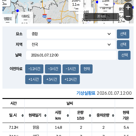
26.8
1.5
m/s
℃
2.0
-
-
mm
1.1
℃
mm
+
m/s
기흥구갈
-
-
m/s
mm
용인
-
수원
mm
−
25.7
℃
대부도
20 km
25.6
℃
영흥도
2.3
27.1
m/s
℃
2.7
m/s
-
mm
3.4
26.0
m/s
-
℃
mm
27.6
℃
-
오산
4.5
mm
m/s
7.6
m/s
14.5
mm
요소
11.5
mm
향남
25.9
℃
2.4
m/s
-
-
지역
℃
운평
mm
송탄
-
℃
m/s
-
s
mm
25.2
보
℃
날짜
25.7
m
℃
2.1
m/s
산
0.7
m/s
27.0
22.
mm
-
mm
0.6
℃
이전자료
-12시간
-3시간
-1시간
현재
1.0
/s
+1시간
+3시간
+12시간
기상실황표
2026.01.07.12:00
시간
날씨
시정
운량
현재
일.시
현재일기
중하운량
km
1/10
기온
도시별 기상실황표로 지점, 날씨, 기온, 강수, 바람, 기압등을 안내한 표입
7.12H
맑음
14.8
2
2
5.4