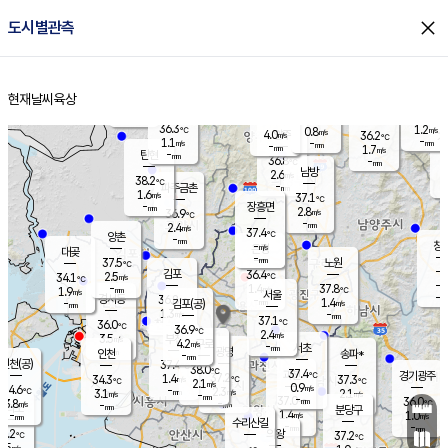
close
도시별관측
장남
판문점
36.1
℃
2.2
m/s
화현
37.8
동두천
℃
남면
-
현재날씨
육상
mm
파주
1.0
홈
m/s
포천
36.0
-
36.1
℃
mm
℃
36.6
℃
36.3
1.2
0.8
m/s
℃
m/s
4.0
양주
36.2
m/s
가
℃
-
1.1
-
mm
m/s
mm
-
mm
1.7
m/s
-
탄현
mm
36.8
-
3
℃
mm
남방
2.6
m/s
2
38.2
℃
-
파주금촌
mm
1.6
m/s
37.1
℃
-
장흥면
mm
2.8
m/s
36.9
℃
-
mm
2.4
m/s
37.4
℃
양촌
-
mm
창
-
m/s
은평
대곶
-
mm
37.5
노원
℃
-
김포
36.4
2.5
℃
34.1
m/s
℃
-
m/
-
1.4
37.8
m/s
mm
1.9
℃
m/s
서울
-
경서동
36.8
m
-
1.4
℃
mm
-
김포(공)
m/s
mm
1.3
-
m/s
mm
37.1
℃
36.0
-
℃
mm
36.9
℃
2.4
m/s
3.5
부천
m/s
4.2
구로
m/s
-
서초
mm
-
광명
mm
인천
송파*
-
mm
인천(공)
37.4
℃
38.0
℃
37.4
과천
경기광주
℃
37.2
1.4
34.3
37.3
m/s
℃
℃
℃
2.1
m/s
0.9
m/s
34.6
-
2.3
℃
mm
3.1
m/s
2.1
m/s
-
m/s
mm
-
37.0
36.0
mm
3.8
-
℃
℃
m/s
-
-
mm
무의도
mm
mm
분당구
1.4
-
1.0
m/s
m/s
mm
수리산길
-
-
mm
mm
3.2
의왕
37.2
℃
℃
2.5
m/s