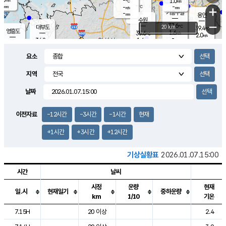
-
1.0
m/s
℃
-
-
-
mm
-
℃
mm
+
m/s
기흥구갈
-
-
m/s
mm
용인
-
수원
mm
−
37.6
℃
대부도
20 km
39.4
℃
영흥도
1.6
35.6
m/s
℃
2.0
m/s
-
mm
1.6
34.8
m/s
-
℃
mm
34.2
℃
-
오산
2.3
mm
m/s
3.2
m/s
-
mm
요소
-
mm
향남
36.2
℃
1.6
m/s
-
-
지역
℃
운평
mm
송탄
-
℃
m/s
-
s
mm
34.6
보
℃
날짜
36.8
℃
3.0
m/s
산
2.1
m/s
-
34.
mm
-
mm
2.0
℃
이전자료
-12시간
-3시간
-1시간
현재
-
m
/s
+1시간
+3시간
+12시간
기상실황표
2026.01.07.15:00
시간
날씨
시정
운량
현재
일.시
현재일기
중하운량
km
1/10
기온
도시별 기상실황표로 지점, 날씨, 기온, 강수, 바람, 기압등을 안내한 표입
7.15H
20 이상
2.4