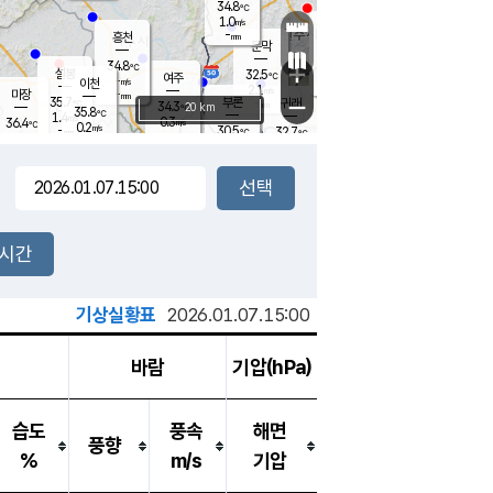
34.8
℃
강림
1.0
m/s
원주
-
흥천
mm
31.5
℃
문막
0.4
m/s
36.5
℃
34.8
-
℃
mm
+
1.9
설봉
m/s
32.5
℃
여주
-
m/s
이천
-
mm
2.1
m/s
-
마장
mm
신림
35.7
부론
-
귀래
−
℃
mm
34.3
20 km
℃
35.8
℃
1.4
m/s
0.3
36.4
m/s
℃
31.8
0.2
m/s
℃
-
30.5
32.7
mm
℃
-
℃
mm
0.8
m/s
-
1.3
mm
m/s
0.0
0.0
m/s
m/s
-
mm
-
백운
mm
-
-
mm
mm
백암
장호원
32.5
℃
1.3
m/s
32.2
℃
35.0
엄정
℃
-
mm
0.4
m/s
1.5
m/s
노은
-
mm
-
34.7
mm
℃
개
2시간
1.0
m/s
31.9
℃
-
mm
4
1.5
℃
m/s
-
m/s
mm
m
기상실황표
2026.01.07.15:00
바람
기압(hPa)
습도
풍속
해면
풍향
%
m/s
기압