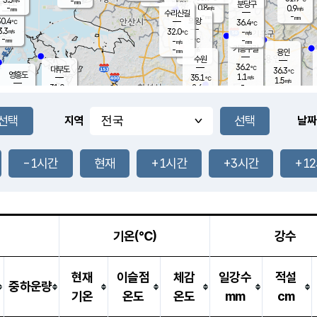
-
-
mm
무의도
mm
mm
분당구
0.8
-
0.9
m/s
m/s
mm
수리산길
-
-
mm
mm
0.4
의왕
36.4
℃
℃
3.3
32.0
m/s
-
m/s
℃
-
-
-
mm
-
℃
mm
m/s
기흥구갈
-
-
m/s
mm
용인
-
수원
mm
36.2
℃
대부도
36.3
℃
영흥도
1.1
35.1
m/s
℃
1.5
m/s
-
mm
2.6
31.0
m/s
-
℃
mm
32.2
℃
-
오산
1.5
mm
m/s
2.6
m/s
-
mm
-
mm
향남
33.5
℃
지역
날짜
1.2
m/s
35.0
-
℃
운평
mm
송탄
2.5
℃
m/s
-
s
mm
32.8
보
℃
37.3
-1시간
현재
+1시간
+3시간
+1
℃
2.4
m/s
산
0.2
m/s
-
31.
mm
-
mm
0.4
℃
-
m
/s
기온(℃)
강수
현재
이슬점
체감
일강수
적설
중하운량
기온
온도
온도
mm
cm