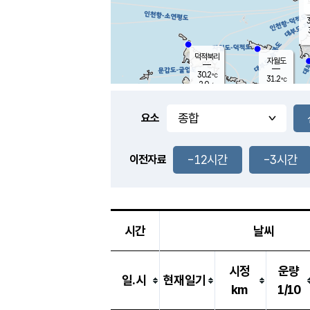
3
덕적북리
자월도
30.2
℃
31.2
℃
2.0
m/s
1.5
m/s
-
mm
-
mm
요소
풍도
28.7
덕적지도
4.7
m/
-
-12시간
-3시간
mm
이전자료
28.4
℃
대
3.9
m/s
-
mm
29.1
0.0
m
-
mm
시간
날씨
시정
운량
일.시
현재일기
km
1/10