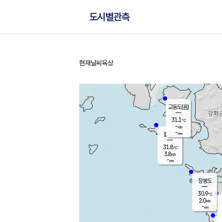
도시별관측
현재날씨
육상
홈
교동도(음)
31.1
℃
-
m/s
-
mm
볼음도
대연평
31.8
℃
3.8
m/s
31.3
℃
-
mm
2.9
m/s
-
mm
장봉도
30.9
℃
2.0
m/s
-
mm