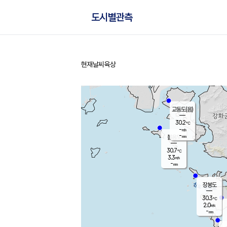
도시별관측
현재날씨
육상
홈
교동도(음)
30.2
℃
-
m/s
-
mm
볼음도
대연평
30.7
℃
3.3
m/s
31.0
℃
-
mm
2.1
m/s
-
mm
장봉도
30.3
℃
2.0
m/s
-
mm