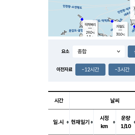
3
덕적북리
자월도
29.0
℃
30.0
℃
1.8
m/s
1.7
m/s
-
mm
-
mm
요소
풍도
27.8
덕적지도
3.5
m/
-
-12시간
-3시간
mm
이전자료
27.7
℃
대
4.3
m/s
-
mm
27.7
2.6
m
-
mm
시간
날씨
시정
운량
일.시
현재일기
km
1/10