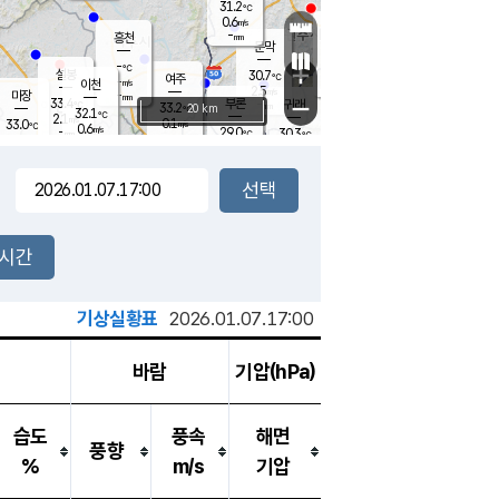
31.2
℃
강림
0.6
m/s
원주
-
흥천
mm
29.4
℃
문막
0.5
m/s
34.9
℃
-
-
℃
mm
+
2.4
설봉
m/s
30.7
℃
여주
-
m/s
이천
-
mm
2.5
m/s
-
마장
mm
신림
33.4
부론
-
귀래
−
℃
mm
33.2
20 km
℃
32.1
℃
2.1
m/s
0.1
33.0
m/s
℃
28.5
0.6
m/s
℃
-
29.0
30.3
mm
℃
-
℃
mm
1.0
m/s
-
0.7
mm
m/s
0.2
0.5
m/s
m/s
-
mm
-
백운
mm
-
-
mm
mm
백암
장호원
30.2
℃
0.3
m/s
28.6
℃
34.2
엄정
℃
-
mm
0.6
m/s
0.9
m/s
노은
-
mm
-
31.3
mm
℃
개
2시간
0.0
m/s
29.6
℃
-
mm
0.8
℃
m/s
-
/s
mm
m
기상실황표
2026.01.07.17:00
바람
기압(hPa)
습도
풍속
해면
풍향
%
m/s
기압