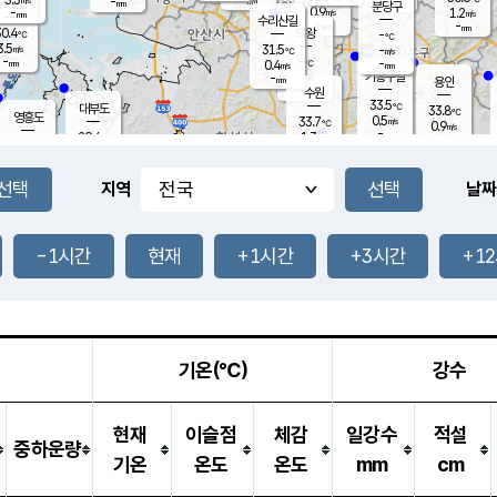
-
-
mm
무의도
mm
mm
분당구
0.9
-
1.2
m/s
m/s
mm
수리산길
-
-
mm
mm
0.4
의왕
-
℃
℃
3.5
31.5
m/s
-
m/s
℃
-
-
-
mm
0.4
℃
mm
m/s
기흥구갈
-
-
m/s
mm
용인
-
수원
mm
33.5
℃
대부도
33.8
℃
영흥도
0.5
33.7
m/s
℃
0.9
m/s
-
mm
1.3
29.4
m/s
-
℃
mm
31.2
℃
-
오산
1.5
mm
m/s
2.9
m/s
-
mm
-
mm
향남
31.3
℃
지역
날짜
0.7
m/s
-
-
℃
운평
mm
송탄
-
℃
m/s
-
s
mm
31.8
보
℃
34.9
-1시간
현재
+1시간
+3시간
+1
℃
1.5
m/s
산
1.3
m/s
-
-
mm
-
mm
-
m
℃
-
m
/s
기온(℃)
강수
현재
이슬점
체감
일강수
적설
중하운량
기온
온도
온도
mm
cm