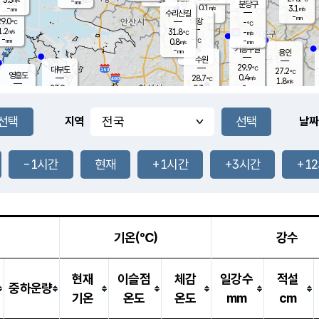
-
-
mm
무의도
mm
mm
분당구
0.1
-
3.1
m/s
m/s
mm
수리산길
-
-
mm
mm
9.0
의왕
-
℃
℃
1.2
31.8
m/s
-
m/s
℃
-
-
-
mm
0.8
℃
mm
m/s
기흥구갈
-
-
m/s
mm
용인
-
수원
mm
29.9
℃
대부도
27.2
℃
영흥도
0.4
28.7
m/s
℃
1.8
m/s
-
mm
0.3
27.9
m/s
-
℃
mm
30.4
℃
-
오산
1.7
mm
m/s
1.9
m/s
-
mm
-
mm
향남
26.6
℃
지역
날짜
0.3
m/s
-
-
℃
운평
mm
송탄
-
℃
m/s
-
s
mm
27.9
보
℃
29.8
-1시간
현재
+1시간
+3시간
+1
℃
1.8
m/s
산
1.2
m/s
-
24.
mm
-
mm
0.0
℃
-
m
/s
기온(℃)
강수
현재
이슬점
체감
일강수
적설
중하운량
기온
온도
온도
mm
cm