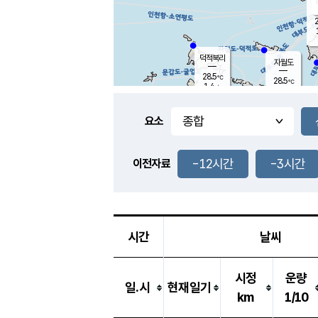
2
덕적북리
자월도
28.5
℃
28.5
℃
1.4
m/s
1.6
m/s
-
mm
-
mm
요소
풍도
27.5
덕적지도
0.8
m/
-
-12시간
-3시간
mm
이전자료
28.7
℃
대
4.4
m/s
-
mm
26.4
0.0
m
-
mm
시간
날씨
시정
운량
일.시
현재일기
km
1/10