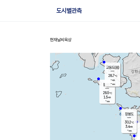
도시별관측
현재날씨
육상
홈
교동도(음)
28.7
℃
-
m/s
-
mm
볼음도
대연평
28.5
℃
1.5
m/s
29.8
℃
-
mm
3.0
m/s
-
mm
장봉도
30.2
℃
3.4
m/s
-
mm