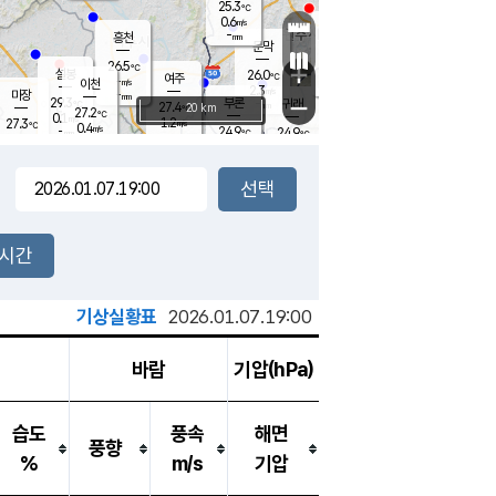
25.3
℃
강림
0.6
m/s
원주
-
흥천
mm
23.5
℃
문막
0.1
m/s
28.6
℃
26.5
-
℃
mm
+
0.7
설봉
m/s
26.0
℃
여주
-
m/s
이천
-
mm
2.3
m/s
-
마장
mm
신림
29.3
부론
-
귀래
−
℃
mm
27.4
20 km
℃
27.2
℃
0.1
m/s
1.2
27.3
m/s
℃
23.0
0.4
m/s
℃
-
24.9
24.9
mm
℃
-
℃
mm
0.1
m/s
-
0.3
mm
m/s
0.0
0.0
m/s
m/s
-
mm
-
백운
mm
-
-
mm
mm
백암
장호원
24.0
℃
0.2
m/s
24.0
℃
26.4
엄정
℃
-
mm
0.0
m/s
0.6
m/s
노은
-
mm
-
25.5
mm
℃
개
2시간
0.5
m/s
25.1
℃
-
mm
0
0.0
℃
m/s
-
m/s
mm
m
기상실황표
2026.01.07.19:00
바람
기압(hPa)
습도
풍속
해면
풍향
%
m/s
기압