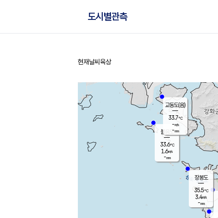
도시별관측
현재날씨
육상
홈
교동도(음)
33.7
℃
-
m/s
-
mm
볼음도
대연평
33.6
℃
1.6
m/s
35.4
℃
-
mm
1.6
m/s
-
mm
장봉도
35.5
℃
3.4
m/s
-
mm