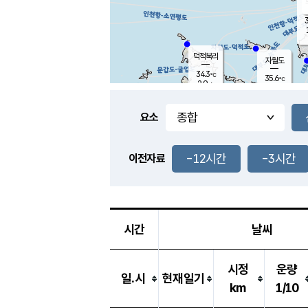
3
덕적북리
자월도
34.3
℃
35.6
℃
2.9
m/s
1.5
m/s
-
mm
-
mm
요소
풍도
31.3
덕적지도
3.1
m/
-
-12시간
-3시간
mm
이전자료
32.0
℃
대
3.0
m/s
-
mm
34.7
0.8
m
-
mm
시간
날씨
시정
운량
일.시
현재일기
km
1/10