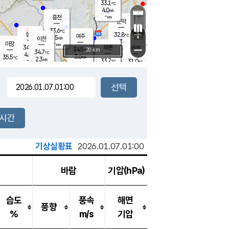
33.1
℃
강림
4.0
m/s
원주
-
흥천
mm
30.2
℃
문막
4.2
m/s
33.5
℃
33.6
-
℃
mm
+
5.5
설봉
m/s
32.8
℃
여주
3.5
m/s
이천
-
mm
7.3
m/s
-
마장
mm
신림
34.2
부론
-
귀래
−
℃
mm
34.5
20 km
℃
34.7
℃
4.5
m/s
3.6
35.5
m/s
℃
28.1
2.3
m/s
℃
-
33.7
31.0
mm
℃
-
℃
mm
4.0
m/s
-
3.6
mm
m/s
4.1
2.1
m/s
m/s
-
mm
-
백운
mm
-
-
mm
mm
백암
장호원
26.0
℃
2.7
m/s
34.4
℃
34.1
엄정
℃
0.5
mm
2.7
m/s
6.5
m/s
노은
-
mm
-
24.4
mm
℃
개
2시간
4.7
m/s
24.8
℃
10.0
mm
4
5.8
℃
m/s
-
m/s
mm
m
기상실황표
2026.01.07.01:00
바람
기압(hPa)
습도
풍속
해면
풍향
%
m/s
기압