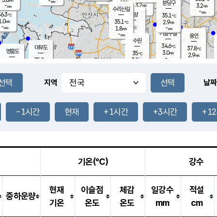
-
-
mm
무의도
mm
mm
분당구
3.2
-
3.2
m/s
m/s
mm
수리산길
-
-
mm
mm
6.3
의왕
35.1
℃
℃
1.0
35.1
m/s
2.9
m/s
℃
-
-
-
mm
1.8
℃
mm
m/s
기흥구갈
-
-
m/s
mm
용인
-
수원
mm
34.6
℃
대부도
37.8
℃
영흥도
3.0
35
m/s
℃
2.9
m/s
-
mm
3.7
35.0
m/s
-
℃
mm
35.1
℃
-
오산
1.4
mm
m/s
2.6
m/s
-
mm
-
mm
향남
35.8
℃
지역
날짜
2.4
m/s
37.6
-
℃
운평
mm
송탄
1.4
℃
m/s
-
s
mm
35.8
보
℃
37.1
-1시간
현재
+1시간
+3시간
+1
℃
2.2
m/s
산
2.0
m/s
-
35.
mm
-
mm
2.4
℃
-
m
/s
기온(℃)
강수
현재
이슬점
체감
일강수
적설
중하운량
기온
온도
온도
mm
cm