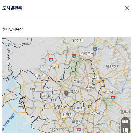
close
도시별관측
현재날씨
육상
홈