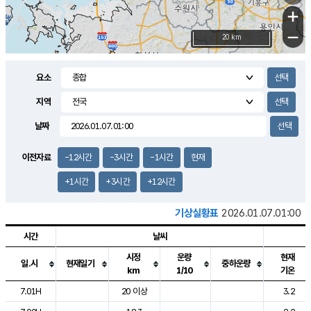
+
−
20 km
요소
지역
날짜
이전자료
-12시간
-3시간
-1시간
현재
+1시간
+3시간
+12시간
기상실황표
2026.01.07.01:00
시간
날씨
시정
운량
현재
일.시
현재일기
중하운량
km
1/10
기온
도시별 기상실황표로 지점, 날씨, 기온, 강수, 바람, 기압등을 안내한 표입
7.01H
20 이상
3.2