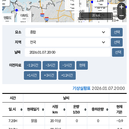
-
1.3
m/s
℃
-
-
-
mm
-
℃
mm
+
m/s
기흥구갈
-
-
m/s
mm
용인
-
수원
mm
−
35.1
℃
대부도
20 km
34.8
℃
영흥도
1.9
33.7
m/s
℃
2.1
m/s
-
mm
3.2
33.5
m/s
-
℃
mm
32.7
℃
-
오산
1.8
mm
m/s
1.4
m/s
-
mm
요소
-
mm
향남
33.8
℃
1.4
m/s
35.1
-
지역
℃
운평
mm
송탄
1.2
℃
m/s
-
s
mm
33.9
보
℃
날짜
35.6
℃
1.8
m/s
산
1.2
m/s
-
32.
mm
-
mm
1.6
℃
이전자료
-12시간
-3시간
-1시간
현재
-
m
/s
+1시간
+3시간
+12시간
기상실황표
2026.01.07.20:00
시간
날씨
시정
운량
현재
일.시
현재일기
중하운량
km
1/10
기온
도시별 기상실황표로 지점, 날씨, 기온, 강수, 바람, 기압등을 안내한 표입
7.20H
맑음
20 이상
0
0
-0.9