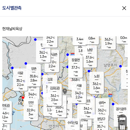
close
도시별관측
장남
판문점
35.2
℃
1.7
m/s
화현
36.4
동두천
℃
남면
-
현재날씨
육상
mm
파주
0.9
홈
m/s
포천
35.6
-
35
℃
mm
℃
36.5
℃
34.2
0.0
0.8
m/s
℃
m/s
3.4
양주
36.3
m/s
가
℃
-
2.2
-
mm
m/s
mm
-
mm
1.9
m/s
-
탄현
mm
36.7
-
3
℃
mm
남방
1.8
m/s
1
36.1
℃
-
파주금촌
mm
1.3
m/s
37.6
℃
-
장흥면
mm
1.6
m/s
37.0
℃
-
mm
2.2
m/s
37.3
℃
양촌
-
mm
창
-
m/s
은평
대곶
-
mm
35.8
노원
℃
-
김포
36.8
2.8
℃
35.1
m/s
℃
-
m/
-
2.1
36.1
m/s
mm
2.1
℃
m/s
서울
-
경서동
35.6
m
-
1.6
℃
mm
-
김포(공)
m/s
mm
1.8
-
m/s
mm
34.3
℃
34.6
-
℃
mm
36.1
℃
2.2
m/s
3.2
부천
m/s
2.5
구로
m/s
-
서초
mm
-
광명
mm
인천
송파*
-
mm
인천(공)
35.8
℃
36.6
℃
34.1
과천
경기광주
℃
35.9
1.1
32.9
36.2
m/s
℃
℃
℃
1.4
m/s
1.8
m/s
34.6
-
0.9
℃
mm
3
m/s
2.0
m/s
-
m/s
mm
-
34.3
33.5
mm
3.2
-
℃
℃
m/s
-
-
mm
무의도
mm
mm
분당구
0.9
-
1.7
m/s
m/s
mm
수리산길
-
-
mm
mm
4.3
의왕
35.7
℃
℃
2.3
m/s