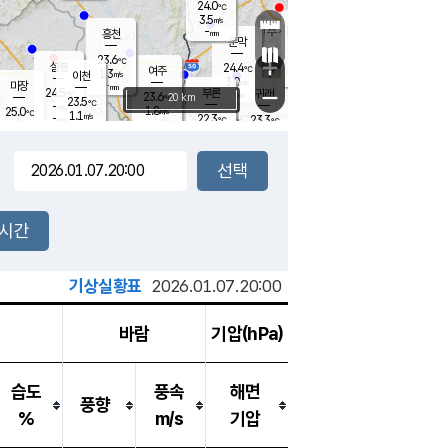
24.0
℃
강림
3.5
m/s
원주
-
흥천
mm
20.4
℃
문막
0.1
m/s
24.6
℃
23.6
-
℃
mm
+
3.6
설봉
m/s
24.4
℃
여주
1.3
m/s
이천
-
mm
3.0
m/s
-
마장
mm
신림
24.5
부론
-
귀래
−
℃
mm
23.6
20 km
℃
23.5
℃
-
m/s
1.8
25.0
m/s
℃
22.5
1.1
m/s
℃
-
22.3
23.3
mm
℃
-
℃
mm
3.9
m/s
-
0.9
mm
m/s
2.5
2.4
m/s
m/s
-
mm
-
백운
mm
-
-
mm
mm
백암
장호원
23.7
℃
0.7
m/s
21.6
℃
23.7
엄정
℃
-
mm
1.3
m/s
2.2
m/s
노은
-
mm
-
24.8
mm
℃
개
2시간
3.1
m/s
23.3
℃
-
mm
3
2.3
℃
m/s
-
m/s
mm
m
기상실황표
2026.01.07.20:00
바람
기압(hPa)
습도
풍속
해면
풍향
%
m/s
기압