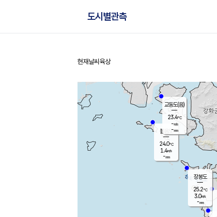
도시별관측
현재날씨
육상
홈
교동도(음)
23.4
℃
-
m/s
-
mm
볼음도
대연평
24.0
℃
1.4
m/s
25.8
℃
-
mm
2.4
m/s
-
mm
장봉도
25.2
℃
3.0
m/s
-
mm