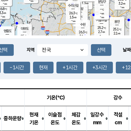
-
-
mm
무의도
mm
mm
분당구
1.3
-
3.2
m/s
m/s
mm
수리산길
-
-
mm
mm
6.8
의왕
-
℃
℃
3.3
26.3
m/s
-
m/s
℃
-
-
-
mm
1.5
℃
mm
m/s
기흥구갈
-
-
m/s
mm
용인
-
수원
mm
25.2
℃
대부도
25.1
℃
영흥도
2.7
26.3
m/s
℃
2.1
m/s
-
mm
3.1
25.4
m/s
-
℃
mm
27.1
℃
-
오산
3.7
mm
m/s
7.0
m/s
-
mm
-
mm
향남
25.0
℃
지역
날짜
1.8
m/s
26.6
-
℃
운평
mm
송탄
-
℃
m/s
-
s
mm
25.1
보
℃
25.4
-1시간
현재
+1시간
+3시간
+1
℃
2.7
m/s
산
0.9
m/s
-
22.
mm
-
mm
1.1
℃
-
m
/s
기온(℃)
강수
현재
이슬점
체감
일강수
적설
중하운량
기온
온도
온도
mm
cm