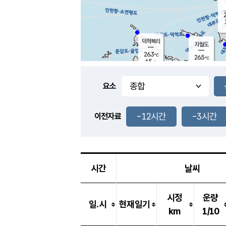
2
덕적북리
자월도
26.3
℃
26.5
℃
6.5
m/s
1.6
m/s
-
mm
-
mm
요소
풍도
26.2
덕적지도
2.9
m/
-
-12시간
-3시간
mm
이전자료
25.5
℃
대
3.6
m/s
-
mm
26.1
7.1
m
-
mm
시간
날씨
시정
운량
일.시
현재일기
km
1/10