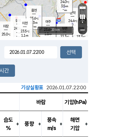
24.0
℃
강림
3.5
m/s
원주
-
흥천
mm
20.4
℃
문막
0.1
m/s
24.6
℃
23.6
-
℃
mm
+
3.6
설봉
m/s
24.4
℃
여주
1.3
m/s
이천
-
mm
3.0
m/s
-
마장
mm
신림
24.5
부론
-
귀래
−
℃
mm
23.6
20 km
℃
23.5
℃
-
m/s
1.8
25.0
m/s
℃
22.5
1.1
m/s
℃
-
22.3
23.3
mm
℃
-
℃
mm
3.9
m/s
-
0.9
mm
m/s
2.5
2.4
m/s
m/s
-
mm
-
백운
mm
-
-
mm
mm
백암
장호원
23.7
℃
0.7
m/s
21.6
℃
23.7
엄정
℃
-
mm
1.3
m/s
2.2
m/s
노은
-
mm
-
24.8
mm
℃
개
2시간
3.1
m/s
23.3
℃
-
mm
3
2.3
℃
m/s
-
m/s
mm
m
기상실황표
2026.01.07.22:00
바람
기압(hPa)
습도
풍속
해면
풍향
%
m/s
기압