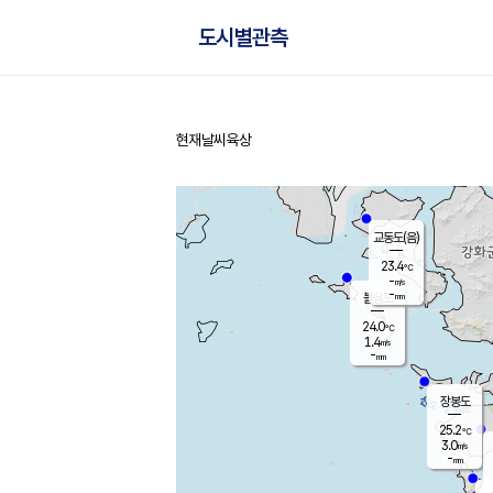
도시별관측
현재날씨
육상
홈
교동도(음)
23.4
℃
-
m/s
-
mm
볼음도
대연평
24.0
℃
1.4
m/s
25.8
℃
-
mm
2.4
m/s
-
mm
장봉도
25.2
℃
3.0
m/s
-
mm