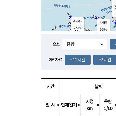
2
덕적북리
자월도
26.3
℃
26.5
℃
6.5
m/s
1.6
m/s
-
mm
-
mm
요소
풍도
26.2
덕적지도
2.9
m/
-
-12시간
-3시간
mm
이전자료
25.5
℃
대
3.6
m/s
-
mm
26.1
7.1
m
-
mm
시간
날씨
시정
운량
일.시
현재일기
km
1/10