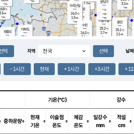
-
-
mm
무의도
mm
mm
분당구
1.3
-
3.2
m/s
m/s
mm
수리산길
-
-
mm
mm
6.8
의왕
-
℃
℃
3.3
26.3
m/s
-
m/s
℃
-
-
-
mm
1.5
℃
mm
m/s
기흥구갈
-
-
m/s
mm
용인
-
수원
mm
25.2
℃
대부도
25.1
℃
영흥도
2.7
26.3
m/s
℃
2.1
m/s
-
mm
3.1
25.4
m/s
-
℃
mm
27.1
℃
-
오산
3.7
mm
m/s
7.0
m/s
-
mm
-
mm
향남
25.0
℃
지역
날짜
1.8
m/s
26.6
-
℃
운평
mm
송탄
-
℃
m/s
-
s
mm
25.1
보
℃
25.4
-1시간
현재
+1시간
+3시간
+1
℃
2.7
m/s
산
0.9
m/s
-
22.
mm
-
mm
1.1
℃
-
m
/s
기온(℃)
강수
현재
이슬점
체감
일강수
적설
중하운량
기온
온도
온도
mm
cm