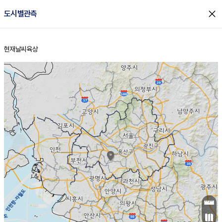
close
도시별관측
현재날씨
육상
홈