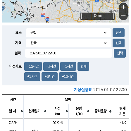
+
−
20 km
요소
지역
날짜
이전자료
-12시간
-3시간
-1시간
현재
+1시간
+3시간
+12시간
기상실황표
2026.01.07.22:00
시간
날씨
시정
운량
현재
일.시
현재일기
중하운량
km
1/10
기온
도시별 기상실황표로 지점, 날씨, 기온, 강수, 바람, 기압등을 안내한 표입
7.22H
20 이상
-1.9