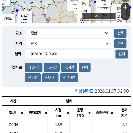
30.4
-
m/s
℃
-
28.9
-
mm
-
℃
mm
+
m/s
기흥구갈
0.6
-
m/s
mm
용인
-
수원
mm
−
30.5
℃
대부도
20 km
30.1
℃
영흥도
2.0
30.5
m/s
℃
1.9
m/s
-
mm
3.2
29.2
m/s
-
℃
mm
29.2
℃
-
오산
2.7
mm
m/s
1.7
m/s
-
mm
요소
-
mm
향남
28.3
℃
1.0
m/s
-
-
지역
℃
운평
mm
송탄
-
℃
m/s
-
s
mm
29.0
보
℃
날짜
29.9
℃
2.8
m/s
산
2.2
m/s
-
26.
mm
-
mm
0.2
℃
이전자료
-12시간
-3시간
-1시간
현재
-
m
/s
+1시간
+3시간
+12시간
기상실황표
2026.01.07.02:00
시간
날씨
시정
운량
현재
일.시
현재일기
중하운량
km
1/10
기온
도시별 기상실황표로 지점, 날씨, 기온, 강수, 바람, 기압등을 안내한 표입
7.02H
13.9
0.2