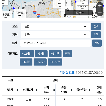
-
1.0
m/s
℃
-
-
-
mm
-
℃
mm
+
m/s
기흥구갈
-
-
m/s
mm
용인
-
수원
mm
−
37.6
℃
대부도
20 km
39.4
℃
영흥도
1.6
35.6
m/s
℃
2.0
m/s
-
mm
1.6
34.8
m/s
-
℃
mm
34.2
℃
-
오산
2.3
mm
m/s
3.2
m/s
-
mm
요소
-
mm
향남
36.2
℃
1.6
m/s
-
-
지역
℃
운평
mm
송탄
-
℃
m/s
-
s
mm
34.6
보
℃
날짜
36.8
℃
3.0
m/s
산
2.1
m/s
-
34.
mm
-
mm
2.0
℃
이전자료
-12시간
-3시간
-1시간
현재
-
m
/s
+1시간
+3시간
+12시간
기상실황표
2026.01.07.03:00
시간
날씨
시정
운량
현재
일.시
현재일기
중하운량
km
1/10
기온
도시별 기상실황표로 지점, 날씨, 기온, 강수, 바람, 기압등을 안내한 표입
7.03H
눈 끝
14.9
9
7
0.5