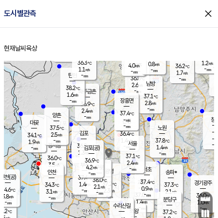
close
도시별관측
장남
판문점
36.1
℃
2.2
m/s
화현
37.8
동두천
℃
남면
-
현재날씨
육상
mm
파주
1.0
홈
m/s
포천
36.0
-
36.1
℃
mm
℃
36.6
℃
36.3
1.2
0.8
m/s
℃
m/s
4.0
양주
36.2
m/s
가
℃
-
1.1
-
mm
m/s
mm
-
mm
1.7
m/s
-
탄현
mm
36.8
-
3
℃
mm
남방
2.6
m/s
2
38.2
℃
-
파주금촌
mm
1.6
m/s
37.1
℃
-
장흥면
mm
2.8
m/s
36.9
℃
-
mm
2.4
m/s
37.4
℃
양촌
-
mm
창
-
m/s
은평
대곶
-
mm
37.5
노원
℃
-
김포
36.4
2.5
℃
34.1
m/s
℃
-
m/
-
1.4
37.8
m/s
mm
1.9
℃
m/s
서울
-
경서동
36.8
m
-
1.4
℃
mm
-
김포(공)
m/s
mm
1.3
-
m/s
mm
37.1
℃
36.0
-
℃
mm
36.9
℃
2.4
m/s
3.5
부천
m/s
4.2
구로
m/s
-
서초
mm
-
광명
mm
인천
송파*
-
mm
인천(공)
37.4
℃
38.0
℃
37.4
과천
경기광주
℃
37.2
1.4
34.3
37.3
m/s
℃
℃
℃
2.1
m/s
0.9
m/s
34.6
-
2.3
℃
mm
3.1
m/s
2.1
m/s
-
m/s
mm
-
37.0
36.0
mm
3.8
-
℃
℃
m/s
-
-
mm
무의도
mm
mm
분당구
1.4
-
1.0
m/s
m/s
mm
수리산길
-
-
mm
mm
3.2
의왕
37.2
℃
℃
2.5
m/s