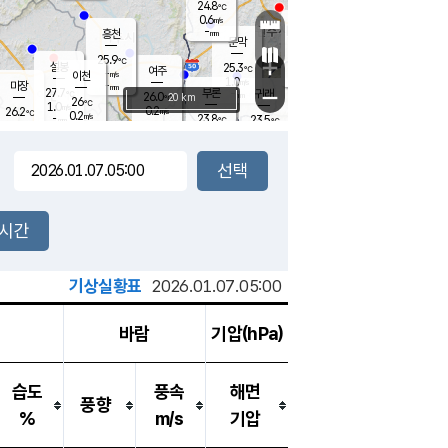
24.8
℃
강림
0.6
m/s
원주
-
흥천
mm
23.0
℃
문막
0.0
m/s
27.6
℃
25.9
-
℃
mm
+
1.4
설봉
m/s
25.3
℃
여주
-
m/s
이천
-
mm
1.0
m/s
-
마장
mm
신림
27.7
부론
-
귀래
−
℃
mm
26.0
20 km
℃
26
℃
1.0
m/s
0.2
26.2
m/s
℃
22.7
0.2
m/s
℃
-
23.8
23.5
mm
℃
-
℃
mm
0.7
m/s
-
0.4
mm
m/s
-
0.0
m/s
m/s
-
mm
-
백운
mm
-
-
mm
mm
백암
장호원
22.9
℃
0.2
m/s
23.4
℃
25.4
엄정
℃
-
mm
0.2
m/s
0.4
m/s
노은
-
mm
-
24.2
mm
℃
개
2시간
0.0
m/s
24.3
℃
-
mm
1
0.3
℃
m/s
-
m/s
mm
m
기상실황표
2026.01.07.05:00
바람
기압(hPa)
습도
풍속
해면
풍향
%
m/s
기압