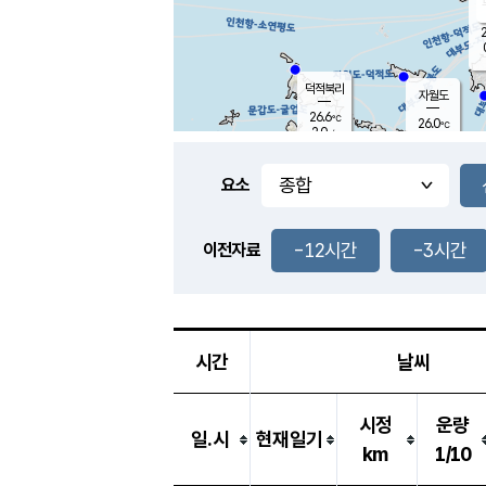
2
덕적북리
자월도
26.6
℃
26.0
℃
2.0
m/s
0.0
m/s
-
mm
-
mm
요소
풍도
28.3
덕적지도
0.7
m/
-
-12시간
-3시간
mm
이전자료
25.8
℃
대
0.3
m/s
-
mm
25.3
0.0
m
-
mm
시간
날씨
시정
운량
일.시
현재일기
km
1/10