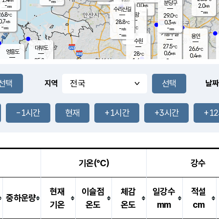
-
-
mm
무의도
mm
mm
분당구
0.0
-
2.0
m/s
m/s
mm
수리산길
-
-
mm
mm
6.8
의왕
29.0
℃
℃
0.7
28.8
m/s
0.3
m/s
℃
-
-
-
mm
-
℃
mm
m/s
기흥구갈
-
-
m/s
mm
용인
-
수원
mm
27.5
℃
대부도
26.6
℃
영흥도
0.6
28
m/s
℃
0.4
m/s
-
mm
1.4
25.2
m/s
-
℃
mm
26.9
℃
-
오산
0.2
mm
m/s
1.5
m/s
-
mm
-
mm
향남
25.2
℃
지역
날짜
0.0
m/s
-
-
℃
운평
mm
송탄
-
℃
m/s
-
s
mm
26.3
보
℃
27.9
-1시간
현재
+1시간
+3시간
+1
℃
1.1
m/s
산
0.0
m/s
-
23.
mm
-
mm
0.0
℃
-
m
/s
기온(℃)
강수
현재
이슬점
체감
일강수
적설
중하운량
기온
온도
온도
mm
cm