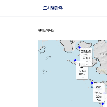
도시별관측
현재날씨
육상
홈
교동도(음)
27.6
℃
-
m/s
-
mm
볼음도
대연평
27.6
℃
0.9
m/s
28.0
℃
-
mm
1.0
m/s
-
mm
장봉도
26.8
℃
0.0
m/s
-
mm