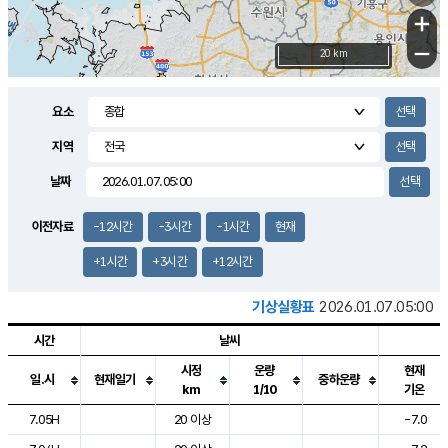
+
−
20 km
요소
지역
날짜
이전자료
-12시간
-3시간
-1시간
현재
+1시간
+3시간
+12시간
기상실황표
2026.01.07.05:00
시간
날씨
시정
운량
현재
일.시
현재일기
중하운량
km
1/10
기온
도시별 기상실황표로 지점, 날씨, 기온, 강수, 바람, 기압등을 안내한 표입
7.05H
20 이상
-7.0