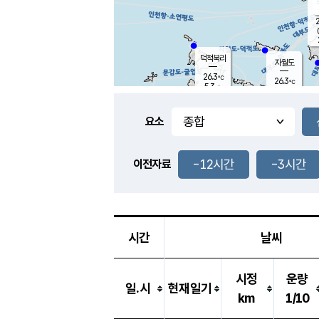
2
덕적북리
자월도
26.3
℃
26.3
℃
5.3
m/s
2.7
m/s
-
mm
3.5
mm
요소
풍도
25.9
덕적지도
2.1
m/
-
-12시간
-3시간
mm
이전자료
25.3
℃
대
6.1
m/s
-
mm
27.3
6.0
m
-
mm
시간
날씨
시정
운량
일.시
현재일기
km
1/10