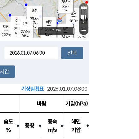
28.5
℃
강림
3.2
m/s
원주
-
흥천
mm
25.3
℃
문막
0.9
m/s
28.4
℃
28.8
-
℃
mm
+
5.2
설봉
m/s
28.0
℃
여주
1.3
m/s
이천
-
mm
4.1
m/s
-
마장
mm
신림
29.1
부론
-
귀래
−
℃
mm
28.0
20 km
℃
27.6
℃
4.3
m/s
0.8
29.2
m/s
℃
26.4
0.8
m/s
℃
-
24.4
27.2
mm
℃
-
℃
mm
1.5
m/s
-
2.3
mm
m/s
0.1
0.2
m/s
m/s
-
mm
-
백운
mm
7.5
-
mm
mm
백암
장호원
26.0
℃
2.2
m/s
24.2
℃
26.7
엄정
℃
0.5
mm
0.8
m/s
1.4
m/s
노은
9.0
mm
1.5
25.4
mm
℃
개
2시간
0.5
m/s
25.1
℃
15.5
mm
5
2.2
℃
m/s
13.5
m/s
mm
mm
기상실황표
2026.01.07.06:00
바람
기압(hPa)
습도
풍속
해면
풍향
%
m/s
기압