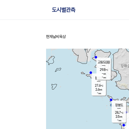
도시별관측
현재날씨
육상
홈
교동도(음)
29.8
℃
-
m/s
-
mm
볼음도
대연평
27.6
℃
2.6
m/s
28.0
℃
-
mm
4.2
m/s
-
mm
장봉도
28.7
℃
2.5
m/s
-
mm