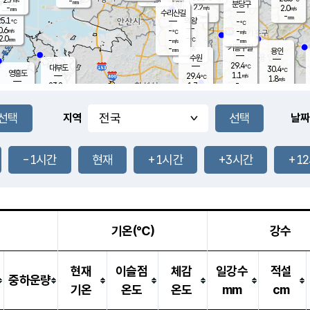
-
-
mm
무의도
mm
mm
분당구
2.2
-
2.0
m/s
m/s
mm
수리산길
-
-
mm
mm
5.1
의왕
-
℃
℃
0.6
-
m/s
-
m/s
℃
2.0
-
-
mm
-
℃
mm
m/s
기흥구갈
-
-
m/s
mm
용인
-
수원
mm
29.4
℃
대부도
30.4
℃
영흥도
1.1
29.4
m/s
℃
1.8
m/s
-
mm
1.7
23.8
m/s
-
℃
mm
26.6
℃
-
오산
0.8
mm
m/s
3.9
m/s
14.5
mm
11.5
mm
향남
27.9
℃
지역
날짜
1.2
m/s
27.8
-
℃
운평
mm
송탄
0.7
℃
m/s
-
s
mm
24.6
보
℃
27.3
-1시간
현재
+1시간
+3시간
+1
℃
0.3
m/s
산
0.2
m/s
27.0
23.
mm
-
mm
0.2
℃
1.0
/s
기온(℃)
강수
현재
이슬점
체감
일강수
적설
중하운량
기온
온도
온도
mm
cm