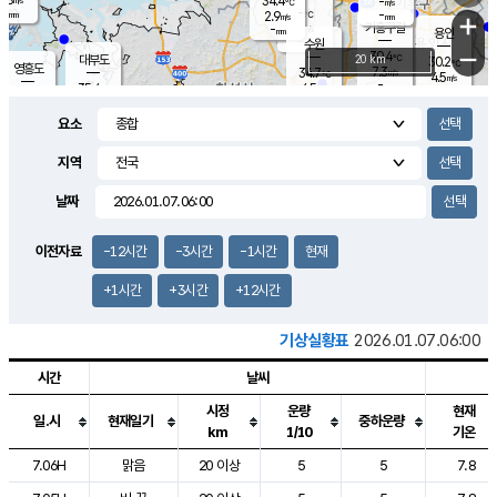
34.4
-
m/s
℃
-
-
-
mm
2.9
℃
mm
+
m/s
기흥구갈
-
-
m/s
mm
용인
-
수원
mm
−
30.4
℃
대부도
20 km
30.2
℃
영흥도
7.3
34.7
m/s
℃
4.5
m/s
-
mm
4.5
35.4
m/s
-
℃
mm
35.6
℃
-
오산
2.0
mm
m/s
2.8
m/s
-
mm
요소
-
mm
향남
29.2
℃
4.8
m/s
29.0
-
지역
℃
운평
mm
송탄
3.3
℃
m/s
-
s
mm
30.6
보
℃
날짜
27.8
℃
6.1
m/s
산
5.6
m/s
-
23.
mm
-
mm
1.0
℃
이전자료
-12시간
-3시간
-1시간
현재
1.0
/s
+1시간
+3시간
+12시간
기상실황표
2026.01.07.06:00
시간
날씨
시정
운량
현재
일.시
현재일기
중하운량
km
1/10
기온
도시별 기상실황표로 지점, 날씨, 기온, 강수, 바람, 기압등을 안내한 표입
7.06H
맑음
20 이상
5
5
7.8