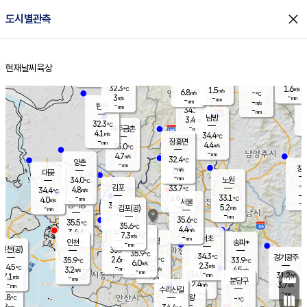
close
도시별관측
장남
판문점
31.7
℃
3.6
m/s
화현
31.8
동두천
℃
남면
-
현재날씨
육상
mm
파주
4.3
홈
m/s
포천
32.8
-
32.9
℃
mm
℃
31.7
℃
32.3
1.6
1.5
m/s
℃
m/s
6.8
양주
-
m/s
가
℃
-
3
-
mm
m/s
mm
-
mm
-
m/s
-
탄현
mm
34.2
-
3
℃
mm
남방
3.4
m/s
3
32.3
℃
-
파주금촌
mm
4.1
m/s
34.4
℃
-
장흥면
mm
4.4
m/s
35.0
℃
-
mm
4.7
m/s
32.4
℃
양촌
-
mm
창
-
m/s
은평
대곶
-
mm
34.0
노원
℃
-
김포
33.7
4.8
℃
34.4
m/s
℃
-
m/
-
2.8
33.1
m/s
mm
4.0
℃
m/s
서울
-
경서동
34.8
m
-
5.2
℃
mm
-
김포(공)
m/s
mm
-
-
m/s
mm
35.6
℃
35.5
-
℃
mm
35.6
℃
4.4
m/s
3.4
부천
m/s
7.3
구로
m/s
-
서초
mm
-
광명
mm
인천
송파*
-
mm
인천(공)
35.7
℃
35.9
℃
34.3
과천
경기광주
℃
35.4
2.6
35.9
33.9
m/s
℃
℃
℃
6.0
m/s
2.3
m/s
34.5
-
3.0
℃
mm
3.2
m/s
4.5
m/s
-
m/s
mm
-
34.9
31.2
mm
7.1
-
℃
℃
m/s
-
-
mm
무의도
mm
mm
분당구
2.4
-
3.7
m/s
m/s
mm
수리산길
-
-
mm
mm
3.8
의왕
-
℃
℃
3.8
m/s