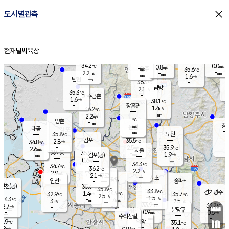
close
도시별관측
장남
판문점
34.9
℃
2.1
m/s
화현
36.6
동두천
℃
남면
-
현재날씨
육상
mm
파주
1.1
홈
m/s
포천
35.5
-
35
℃
mm
℃
36.8
℃
34.2
0.0
0.8
m/s
℃
m/s
-
양주
35.6
m/s
가
℃
-
2.2
-
mm
m/s
mm
-
mm
1.6
m/s
-
탄현
mm
36.3
-
3
℃
mm
남방
2.1
m/s
2
35.3
℃
-
파주금촌
mm
1.6
m/s
38.1
℃
-
장흥면
mm
1.4
m/s
36.2
℃
-
mm
2.2
m/s
-
℃
양촌
-
mm
창
-
m/s
은평
대곶
-
mm
35.8
노원
℃
-
김포
35.5
2.8
℃
34.8
m/s
℃
-
m/
-
2.5
35.9
m/s
mm
2.6
℃
m/s
서울
-
경서동
35.9
m
-
1.9
℃
mm
-
김포(공)
m/s
mm
0.6
-
m/s
mm
34.3
℃
34.7
-
℃
mm
36.2
℃
2.2
m/s
2.9
부천
m/s
2.1
구로
m/s
-
서초
mm
-
광명
mm
인천
송파*
-
mm
인천(공)
35.6
℃
35.8
℃
33.8
과천
경기광주
℃
34.9
1.4
32.9
35.7
m/s
℃
℃
℃
2.5
m/s
1.5
m/s
34.3
-
1.4
℃
mm
3
m/s
2.5
m/s
-
m/s
mm
-
33.9
33.2
mm
2.7
-
℃
℃
m/s
-
-
mm
무의도
mm
mm
분당구
0.9
-
0.6
m/s
m/s
mm
수리산길
-
-
mm
mm
3.9
의왕
35.1
℃
℃
2.8
m/s