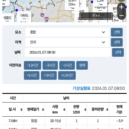
32.8
1.2
m/s
℃
-
-
-
mm
0.0
℃
mm
+
m/s
기흥구갈
-
-
m/s
mm
용인
-
수원
mm
−
34.1
℃
대부도
20 km
35.2
℃
영흥도
1.3
33.7
m/s
℃
1.5
m/s
-
mm
3.2
34.0
m/s
-
℃
mm
32.2
℃
-
오산
2.1
mm
m/s
2.4
m/s
-
mm
요소
-
mm
향남
33.3
℃
1.3
m/s
34.8
-
지역
℃
운평
mm
송탄
0.7
℃
m/s
-
s
mm
33.7
보
℃
날짜
35.1
℃
1.9
m/s
산
1.6
m/s
-
32.
mm
-
mm
1.1
℃
이전자료
-12시간
-3시간
-1시간
현재
-
m
/s
+1시간
+3시간
+12시간
기상실황표
2026.01.07.08:00
시간
날씨
시정
운량
현재
일.시
현재일기
중하운량
km
1/10
기온
도시별 기상실황표로 지점, 날씨, 기온, 강수, 바람, 기압등을 안내한 표입
7.08H
맑음
20 이상
1
1
-3.9