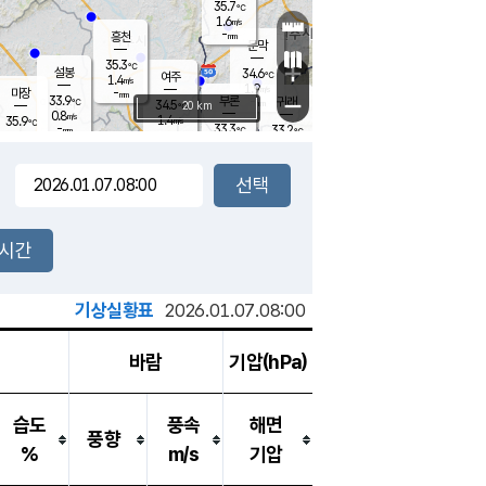
35.7
℃
강림
1.6
m/s
-
흥천
mm
33.4
℃
문막
1.4
m/s
35.3
-
℃
mm
+
설봉
34.6
℃
여주
1.4
m/s
1.9
m/s
-
마장
mm
신림
33.9
부론
-
귀래
−
℃
mm
34.5
20 km
℃
0.8
m/s
1.4
35.9
m/s
℃
33.6
℃
-
33.3
33.2
mm
℃
-
℃
mm
1.9
m/s
1.2
m/s
2.6
1.0
m/s
m/s
-
mm
-
백운
mm
-
-
mm
mm
백암
장호원
34.2
℃
1.7
m/s
34.6
℃
35.3
엄정
℃
-
mm
1.0
m/s
1.4
m/s
노은
-
mm
-
34.9
mm
℃
개
2시간
0.9
m/s
34.6
℃
-
mm
5
0.7
℃
m/s
-
m/s
mm
m
기상실황표
2026.01.07.08:00
바람
기압(hPa)
습도
풍속
해면
풍향
%
m/s
기압