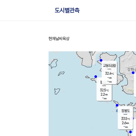
도시별관측
현재날씨
육상
홈
교동도(음)
32.4
℃
-
m/s
-
mm
볼음도
대연평
32.5
℃
2.2
m/s
32.5
℃
-
mm
1.6
m/s
-
mm
장봉도
33.5
℃
2.6
m/s
-
mm