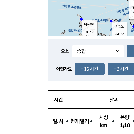
3
덕적북리
자월도
30.4
℃
34.0
℃
1.5
m/s
1.0
m/s
-
mm
-
mm
요소
풍도
30.7
덕적지도
1.4
m/
-
-12시간
-3시간
mm
이전자료
28.9
℃
대
1.0
m/s
-
mm
29.5
2.0
m
-
mm
시간
날씨
시정
운량
일.시
현재일기
km
1/10