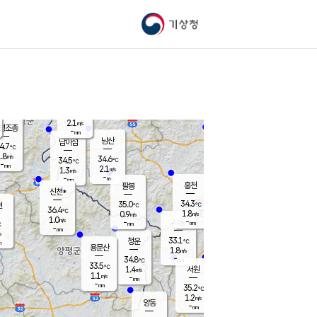
기상청
신남
34.0
℃
2.0
m/s
가평북면
-
mm
35.8
℃
2.1
m/s
평조종
-
mm
화촌
남산
남이섬
4.7
℃
.8
m/s
35.5
34.6
℃
34.5
℃
℃
-
mm
0.0
2.1
m/s
1.3
m/s
m/s
-
-
mm
-
mm
mm
홍천
팔봉
신천*
34.3
35.0
현
℃
℃
36.4
℃
1.8
0.9
m/s
m/s
1.0
m/s
-
시동
-
mm
mm
℃
-
mm
s
33.1
청운
℃
m
용문산
1.8
m/s
-
34.8
mm
℃
33.5
℃
1.4
서원
횡성
m/s
1.1
m/s
-
안흥
mm
-
mm
35.2
34.7
℃
℃
31.7
1.2
1.4
℃
m/s
m/s
양동
-
-
1.7
m/s
mm
mm
-
mm