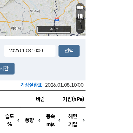
+
−
20 km
2시간
기상실황표
2026.01.08.10:00
바람
기압(hPa)
습도
풍속
해면
풍향
%
m/s
기압