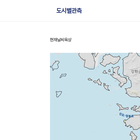
도시별관측
현재날씨
육상
홈