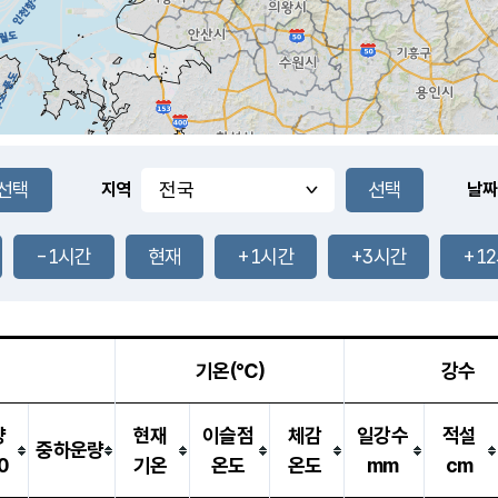
지역
날짜
-1시간
현재
+1시간
+3시간
+1
기온(℃)
강수
량
현재
이슬점
체감
일강수
적설
중하운량
0
기온
온도
온도
mm
cm