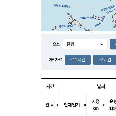
요소
-12시간
-3시간
이전자료
시간
날씨
시정
운
일.시
현재일기
km
1/1