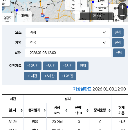
-
1.9
m/s
℃
-
-
-
mm
-
℃
mm
+
m/s
기흥구갈
-
-
m/s
mm
용인
-
수원
mm
−
38.7
℃
대부도
20 km
37.7
℃
영흥도
0.8
37.5
m/s
℃
1.8
m/s
-
mm
2.4
33.3
m/s
-
℃
mm
34.9
℃
-
오산
3.0
mm
m/s
3.1
m/s
-
mm
요소
-
mm
향남
37.0
℃
1.2
m/s
37.2
-
지역
℃
운평
mm
송탄
2.4
℃
m/s
-
s
mm
34.5
보
℃
날짜
37.3
℃
3.7
m/s
산
1.8
m/s
-
34.
mm
-
mm
1.2
℃
이전자료
-12시간
-3시간
-1시간
현재
-
m
/s
+1시간
+3시간
+12시간
기상실황표
2026.01.08.12:00
시간
날씨
시정
운량
현재
일.시
현재일기
중하운량
km
1/10
기온
도시별 기상실황표로 지점, 날씨, 기온, 강수, 바람, 기압등을 안내한 표입
8.12H
맑음
20 이상
0
0
-1.5