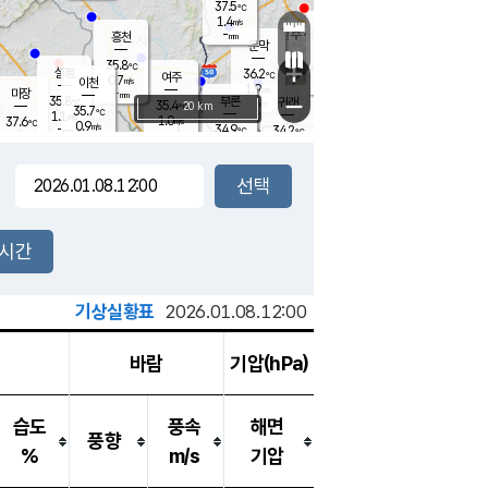
37.5
℃
강림
1.4
m/s
원주
-
흥천
mm
34.9
℃
문막
1.6
m/s
35.2
℃
35.8
-
℃
mm
+
1.6
설봉
m/s
36.2
℃
여주
0.7
m/s
이천
-
mm
1.9
m/s
-
마장
mm
신림
35.8
부론
-
귀래
−
℃
mm
35.4
20 km
℃
35.7
℃
1.1
m/s
1.0
37.6
m/s
℃
35.4
0.9
m/s
℃
-
34.9
34.2
mm
℃
-
℃
mm
1.0
m/s
-
1.5
mm
m/s
0.5
1.8
m/s
m/s
-
mm
-
백운
mm
-
-
mm
mm
백암
장호원
35.3
℃
1.8
m/s
34.8
℃
35.6
엄정
℃
-
mm
1.3
m/s
1.9
m/s
노은
-
mm
-
36.2
mm
℃
개
2시간
0.8
m/s
36.1
℃
-
mm
5
0.6
℃
m/s
-
m/s
mm
m
기상실황표
2026.01.08.12:00
바람
기압(hPa)
습도
풍속
해면
풍향
%
m/s
기압