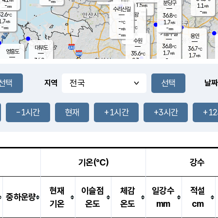
-
-
mm
무의도
mm
mm
분당구
1.5
-
1.1
m/s
m/s
mm
수리산길
-
-
mm
mm
2.6
의왕
36.8
℃
℃
1.7
-
m/s
1.7
m/s
℃
-
-
-
mm
-
℃
mm
m/s
기흥구갈
-
-
m/s
mm
용인
-
수원
mm
36.8
℃
대부도
36.7
℃
영흥도
1.7
35.6
m/s
℃
1.7
m/s
-
mm
0.3
34.0
m/s
-
℃
mm
33.8
℃
-
오산
2.6
mm
m/s
3.6
m/s
-
mm
-
mm
향남
33.5
℃
지역
날짜
1.2
m/s
37.2
-
℃
운평
mm
송탄
1.0
℃
m/s
-
s
mm
35.4
보
℃
37.2
-1시간
현재
+1시간
+3시간
+1
℃
1.5
m/s
산
1.0
m/s
-
33.
mm
-
mm
1.1
℃
-
m
/s
기온(℃)
강수
현재
이슬점
체감
일강수
적설
중하운량
기온
온도
온도
mm
cm