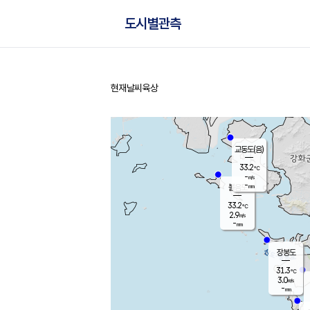
도시별관측
현재날씨
육상
홈
교동도(음)
33.2
℃
-
m/s
-
mm
볼음도
대연평
33.2
℃
2.9
m/s
33.1
℃
-
mm
1.9
m/s
-
mm
장봉도
31.3
℃
3.0
m/s
-
mm