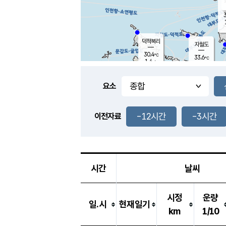
3
덕적북리
자월도
30.4
℃
33.6
℃
1.4
m/s
2.1
m/s
-
mm
-
mm
요소
풍도
29.6
덕적지도
3.0
m/
-
-12시간
-3시간
mm
이전자료
29.4
℃
대
2.9
m/s
-
mm
29.5
3.1
m
-
mm
시간
날씨
시정
운량
일.시
현재일기
km
1/10